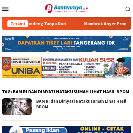
Loncat
Menu
ke
Mobile
konten
an Pecak Bandeng Tanpa Duri
Terkini
Mambruk Anyer Promo Prog
TAG:
BAM RI DAN DIMYATI NATAKUSUMAH LIHAT HASIL BPOM
BAM RI dan Dimyati Natakusumah Lihat Hasil
BPOM