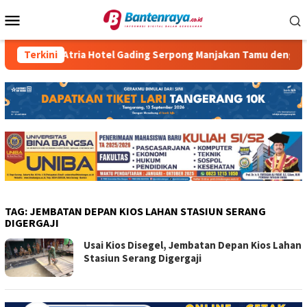
Loncat
Menu
ke
Mobile
konten
Terkini
Atria Hotel Gading Serpong Manjakan Tamu dengan Rob
TAG:
JEMBATAN DEPAN KIOS LAHAN STASIUN SERANG
DIGERGAJI
Usai Kios Disegel, Jembatan Depan Kios Lahan
Stasiun Serang Digergaji