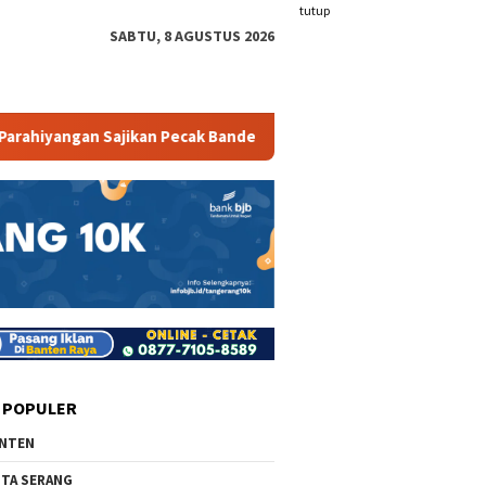
tutup
SABTU, 8 AGUSTUS 2026
ngan Sajikan Pecak Bandeng Tanpa Duri
Mambruk Anyer 
 POPULER
NTEN
TA SERANG