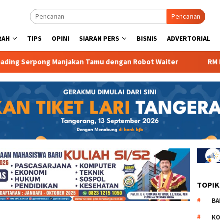
Pencarian
RAH
TIPS
OPINI
SIARAN PERS
BISNIS
ADVERTORIAL
Serpong Manjakan Tamu dengan Robot Waiter
RM Parahiya
TOPIK
BA
KO