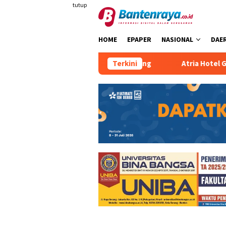
Loncat
tutup
ke
konten
HOME
EPAPER
NASIONAL
DAE
 Kepada Siswa SMP 22 Kota Serang
Terkini
Atria Hotel Gading 