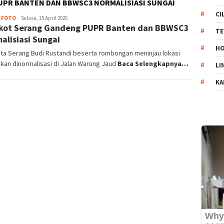
PR BANTEN DAN BBWSC3 NORMALISIASI SUNGAI
CI
A FOTO
Doni
Selasa, 15 April 2025
ot Serang Gandeng PUPR Banten dan BBWSC3
Kurniawan
TE
alisiasi Sungai
HO
ta Serang Budi Rustandi beserta rombongan meninjau lokasi
kan dinormalisasi di Jalan Warung Jaud
Baca Selengkapnya…
LI
KA