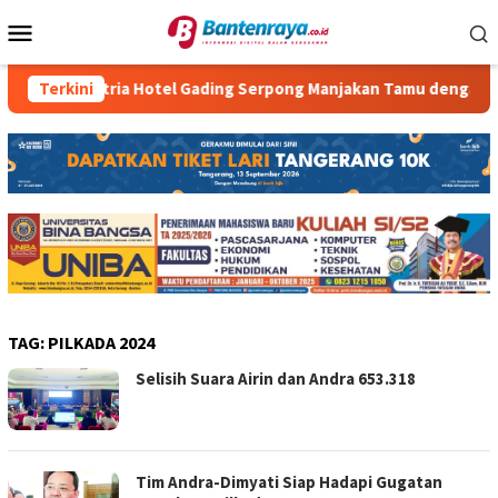
Loncat
Menu
ke
Mobile
konten
Terkini
Atria Hotel Gading Serpong Manjakan Tamu dengan Robot 
TAG:
PILKADA 2024
Selisih Suara Airin dan Andra 653.318
Tim Andra-Dimyati Siap Hadapi Gugatan