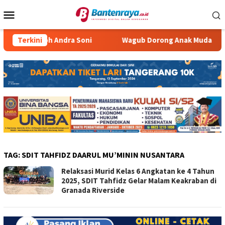
Loncat
Menu
ke
Mobile
konten
ta Contoh Andra Soni
Terkini
Wagub Dorong Anak Muda Gencarkan
TAG:
SDIT TAHFIDZ DAARUL MU’MININ NUSANTARA
Relaksasi Murid Kelas 6 Angkatan ke 4 Tahun
2025, SDIT Tahfidz Gelar Malam Keakraban di
Granada Riverside