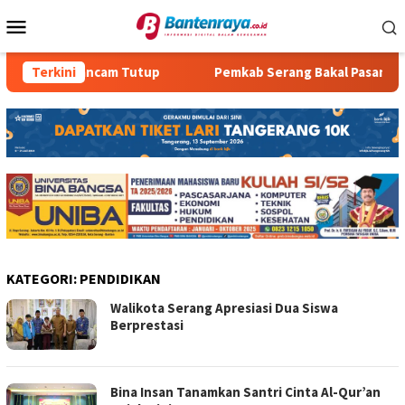
Loncat
Menu
ke
Mobile
konten
Store Terancam Tutup
Terkini
Pemkab Serang Bakal Pasang Porta
KATEGORI:
PENDIDIKAN
Walikota Serang Apresiasi Dua Siswa
Berprestasi
Bina Insan Tanamkan Santri Cinta Al-Qur’an