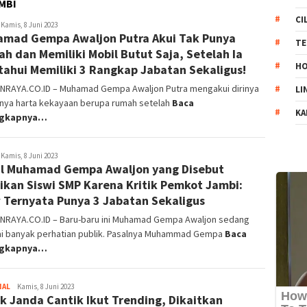
MBI
CI
usiatun
Kamis, 8 Juni 2023
mad Gempa Awaljon Putra Akui Tak Punya
ufus
TE
h dan Memiliki Mobil Butut Saja, Setelah Ia
HO
tahui Memiliki 3 Rangkap Jabatan Sekaligus!
NRAYA.CO.ID – Muhamad Gempa Awaljon Putra mengakui dirinya
LI
unya harta kekayaan berupa rumah setelah
Baca
KA
ngkapnya…
usiatun
Kamis, 8 Juni 2023
il Muhamad Gempa Awaljon yang Disebut
ufus
sikan Siswi SMP Karena Kritik Pemkot Jambi:
Ternyata Punya 3 Jabatan Sekaligus
NRAYA.CO.ID – Baru-baru ini Muhamad Gempa Awaljon sedang
i banyak perhatian publik. Pasalnya Muhammad Gempa
Baca
ngkapnya…
NAL
Darjat
Kamis, 8 Juni 2023
k Janda Cantik Ikut Trending, Dikaitkan
Nuryadin