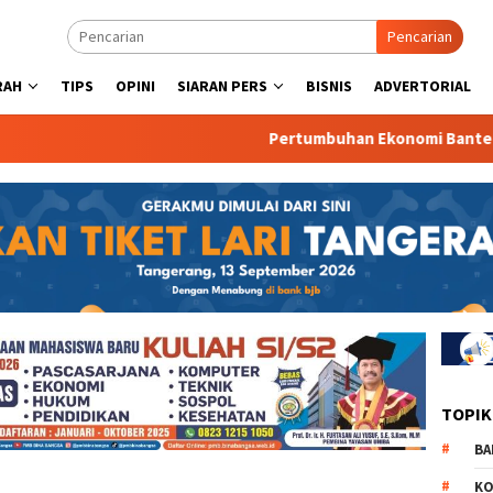
Pencarian
RAH
TIPS
OPINI
SIARAN PERS
BISNIS
ADVERTORIAL
Pertumbuhan Ekonomi Banten Tur
TOPIK
BA
KO