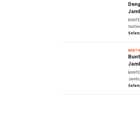
Deng
Jam
BANTEN
twitte
Sele
BERITA
Bunt
Jamb
BANTEN
Jambi,
Sele