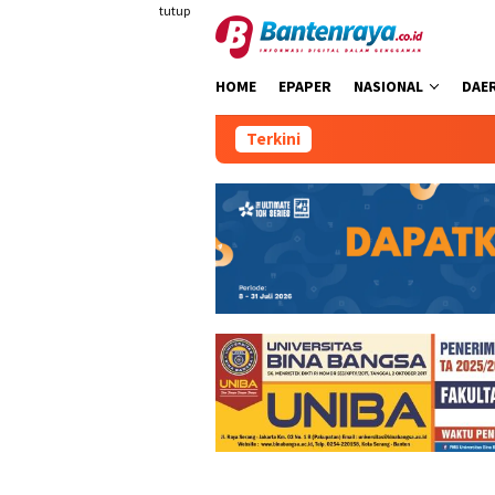
Loncat
tutup
ke
konten
HOME
EPAPER
NASIONAL
DAE
Terkini