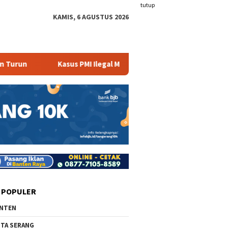
tutup
KAMIS, 6 AGUSTUS 2026
un
Kasus PMI Ilegal Masih Terjadi
408 Ribu Warga
 POPULER
NTEN
TA SERANG