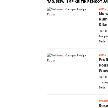
TAG:
SISWI SMP KRITIK PEMKOT JA
VIRAL
L
Muha
N
Ruma
Dike
BANTE
tak p
Sele
VIRAL
L
Prof
N
Poli
Wow 
BANTE
menua
Sele
NASIO
Soso