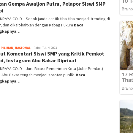
an Gempa Awaljon Putra, Pelapor Siswi SMP
bi
RAYA.CO.ID – Sosok janda cantik tiba-tiba menjadi trending di
r, dan dikait-kaitkan dengan Kabag Hukum
Baca
ngkapnya…
 PILIHAN
,
NASIONAL
Nita
Rabu, 7 Juni 2023
ut Komentari Siswi SMP yang Kritik Pemkot
Sofiah
i, Instagram Abu Bakar Diprivat
RAYA.CO.ID – Juru Bicara Pemerintah Kota (Jubir Pemkot)
 Abu Bakar tengah menjadi sorotan publik.
Baca
ngkapnya…