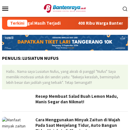
Loncat
Menu
ke
Mobile
konten
sus PMI Ilegal Masih Terjadi
Terkini
408 Ribu Warga Banten Meng
PENULIS:
LUSIATUN NUFUS
Hallo.. Nama saya Lusiatun Nufus, yang akrab di panggil "Nufus" Saya
memiliki motivasi untuk diri sendiri yaitu: "Bekerja keraslah, bermimpilah
lebih besar dan jadilah yang terbaik". Tetap Semangat!!
Resep Membuat Salad Buah Lemon Madu,
Manis Segar dan Nikmat!
Cara Menggunakan Minyak Zaitun di Wajah
Pada Saat Menjelang Tidur, Auto Bangun