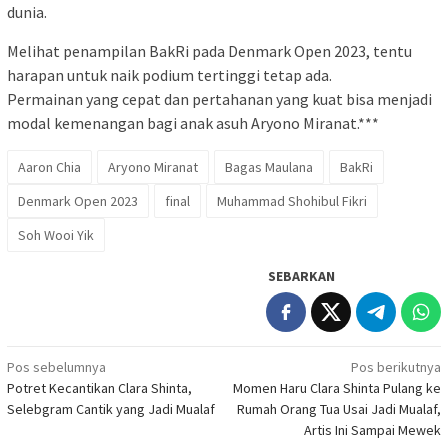
dunia.
Melihat penampilan BakRi pada Denmark Open 2023, tentu
harapan untuk naik podium tertinggi tetap ada.
Permainan yang cepat dan pertahanan yang kuat bisa menjadi
modal kemenangan bagi anak asuh Aryono Miranat.***
Aaron Chia
Aryono Miranat
Bagas Maulana
BakRi
Denmark Open 2023
final
Muhammad Shohibul Fikri
Soh Wooi Yik
SEBARKAN
Navigasi
Pos sebelumnya
Pos berikutnya
Potret Kecantikan Clara Shinta,
Momen Haru Clara Shinta Pulang ke
pos
Selebgram Cantik yang Jadi Mualaf
Rumah Orang Tua Usai Jadi Mualaf,
Artis Ini Sampai Mewek