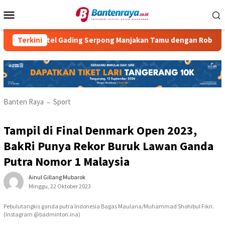
Loncat
Menu
ke
Mobile
konten
 Hotel Gading Serpong Manjakan Tamu dengan Robot Waiter
Terkini
Banten Raya
Sport
–
Tampil di Final Denmark Open 2023,
BakRi Punya Rekor Buruk Lawan Ganda
Putra Nomor 1 Malaysia
Ainul Gillang Mubarok
Minggu, 22 Oktober 2023
Pebulutangkis ganda putra Indonesia Bagas Maulana/Muhammad Shohibul Fikri.
(Instagram @badminton.ina)