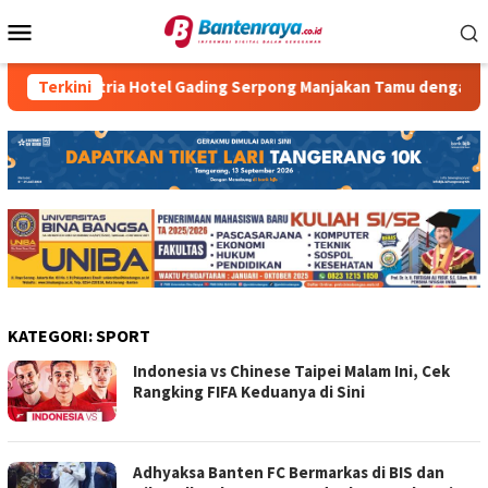
Loncat
Menu
ke
Mobile
konten
Terkini
Atria Hotel Gading Serpong Manjakan Tamu dengan Robot 
KATEGORI:
SPORT
Indonesia vs Chinese Taipei Malam Ini, Cek
Rangking FIFA Keduanya di Sini
Adhyaksa Banten FC Bermarkas di BIS dan