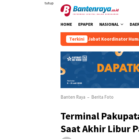
Loncat
tutup
ke
konten
HOME
EPAPER
NASIONAL
DAE
Raden Maulana Khafid Dipercaya Jabat Koordinator Humas KKM
Terkini
Banten Raya
Berita Foto
–
Terminal Pakupat
Saat Akhir Libur 