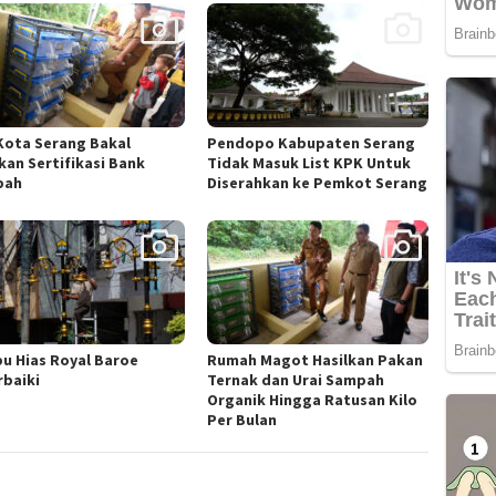
Kota Serang Bakal
Pendopo Kabupaten Serang
kan Sertifikasi Bank
Tidak Masuk List KPK Untuk
pah
Diserahkan ke Pemkot Serang
u Hias Royal Baroe
Rumah Magot Hasilkan Pakan
rbaiki
Ternak dan Urai Sampah
Organik Hingga Ratusan Kilo
Per Bulan