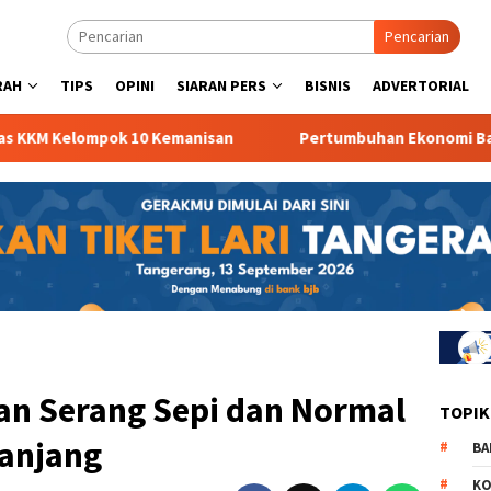
Pencarian
RAH
TIPS
OPINI
SIARAN PERS
BISNIS
ADVERTORIAL
 Kelompok 10 Kemanisan
Pertumbuhan Ekonomi Banten 
an Serang Sepi dan Normal
TOPIK
Panjang
BA
KO