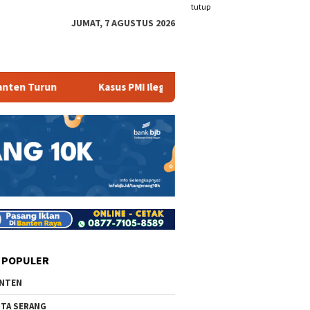
tutup
JUMAT, 7 AGUSTUS 2026
Turun
Kasus PMI Ilegal Masih Terjadi
408 Ribu War
 POPULER
NTEN
TA SERANG