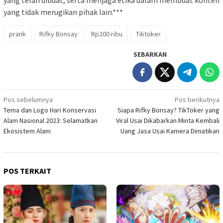
yang telah dibuat, serta menjaga etika dalam membuat konten
yang tidak merugikan pihak lain.***
prank
Rifky Bonsay
Rp200 ribu
Tiktoker
SEBARKAN
Navigasi
Pos sebelumnya
Pos berikutnya
Tema dan Logo Hari Konservasi
Siapa Rifky Bonsay? TikToker yang
pos
Alam Nasional 2023: Selamatkan
Viral Usai Dikabarkan Minta Kembali
Ekosistem Alam
Uang Jasa Usai Kamera Dimatikan
POS TERKAIT