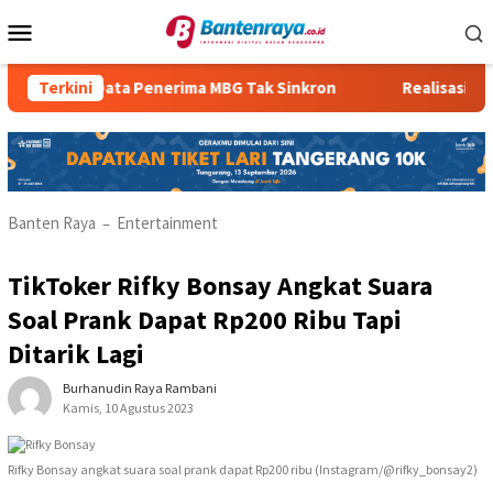
Loncat
Menu
ke
Mobile
konten
Data Penerima MBG Tak Sinkron
Terkini
Realisasi PBBP2 Rend
Banten Raya
Entertainment
–
TikToker Rifky Bonsay Angkat Suara
Soal Prank Dapat Rp200 Ribu Tapi
Ditarik Lagi
Burhanudin Raya Rambani
Kamis, 10 Agustus 2023
Rifky Bonsay angkat suara soal prank dapat Rp200 ribu (Instagram/@rifky_bonsay2)