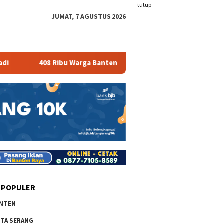
tutup
JUMAT, 7 AGUSTUS 2026
408 Ribu Warga Banten Menganggur
672 Vape Store Ter
 POPULER
NTEN
TA SERANG