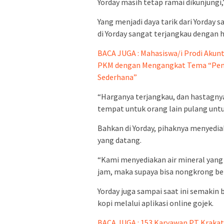
Yorday masih tetap ramai dikunjungi,
Yang menjadi daya tarik dari Yorday 
di Yorday sangat terjangkau dengan ha
BACA JUGA : Mahasiswa/i Prodi Akun
PKM dengan Mengangkat Tema “Pem
Sederhana”
“Harganya terjangkau, dan hastagnya Y
tempat untuk orang lain pulang unt
Bahkan di Yorday, pihaknya menyediak
yang datang.
“Kami menyediakan air mineral yang b
jam, maka supaya bisa nongkrong beb
Yorday juga sampai saat ini semakin 
kopi melalui aplikasi online gojek.
BACA JUGA : 153 Karyawan PT Krakat