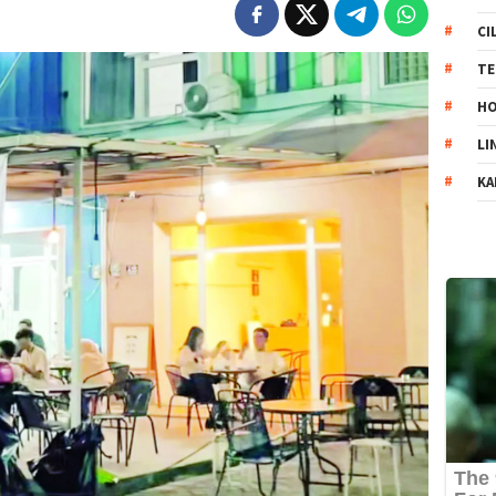
CI
TE
HO
LI
KA