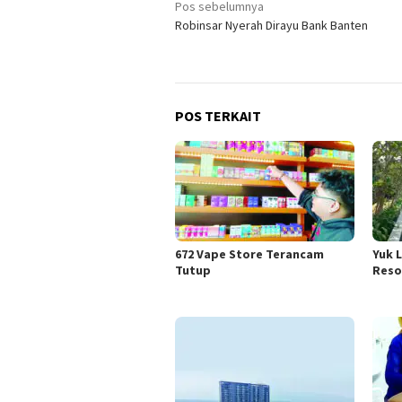
Navigasi
Pos sebelumnya
Robinsar Nyerah Dirayu Bank Banten
pos
POS TERKAIT
672 Vape Store Terancam
Yuk 
Tutup
Reso