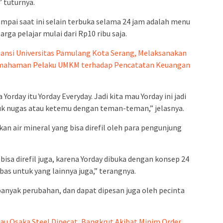
” tuturnya.
sampai saat ini selain terbuka selama 24 jam adalah menu
rga pelajar mulai dari Rp10 ribu saja.
tansi Universitas Pamulang Kota Serang, Melaksanakan
ahaman Pelaku UMKM terhadap Pencatatan Keuangan
orday itu Yorday Everyday. Jadi kita mau Yorday ini jadi
uk nugas atau ketemu dengan teman-teman,” jelasnya.
an air mineral yang bisa direfil oleh para pengunjung
isa direfil juga, karena Yorday dibuka dengan konsep 24
as untuk yang lainnya juga,” terangnya.
banyak perubahan, dan dapat dipesan juga oleh pecinta
au Osaka Steel Dipecat, Bangkrut Akibat Minim Order