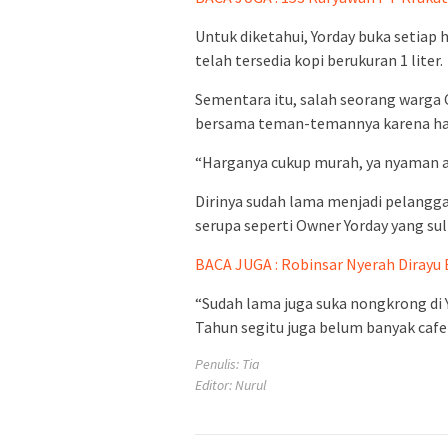
Untuk diketahui, Yorday buka setiap h
telah tersedia kopi berukuran 1 liter.
Sementara itu, salah seorang warga 
bersama teman-temannya karena ha
“Harganya cukup murah, ya nyaman aj
Dirinya sudah lama menjadi pelangga
serupa seperti Owner Yorday yang s
BACA JUGA : Robinsar Nyerah Dirayu
“Sudah lama juga suka nongkrong di Y
Tahun segitu juga belum banyak cafe y
Penulis: Tia
Editor: Nurul