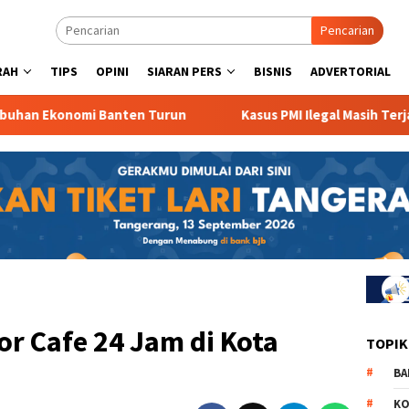
Pencarian
RAH
TIPS
OPINI
SIARAN PERS
BISNIS
ADVERTORIAL
omi Banten Turun
Kasus PMI Ilegal Masih Terjadi
or Cafe 24 Jam di Kota
TOPIK
BA
KO