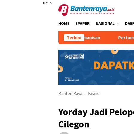
Loncat
tutup
ke
konten
HOME
EPAPER
NASIONAL
DAE
or Humas KKM Kelompok 10 Kemanisan
Terkini
Pertumbuhan Ekon
Banten Raya
Bisnis
–
Yorday Jadi Pelop
Cilegon