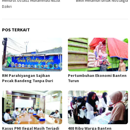
Menurut Ustadz Muhammad Nuzul
Bikin Melamun untuk Nostalgia
Dzikri
POS TERKAIT
RM Parahiyangan Sajikan
Pertumbuhan Ekonomi Banten
Pecak Bandeng Tanpa Duri
Turun
Kasus PMI Ilegal Masih Terjadi
408 Ribu Warga Banten