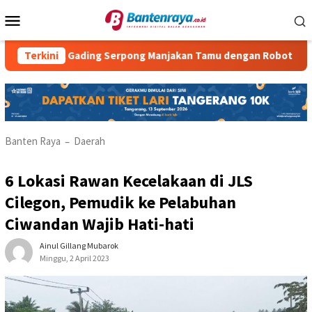
Loncat
Menu
ke
Mobile
konten
l Gading Serpong Manjakan Tamu dengan Robot Waiter
Terkini
RM
Banten Raya
Daerah
–
6 Lokasi Rawan Kecelakaan di JLS
Cilegon, Pemudik ke Pelabuhan
Ciwandan Wajib Hati-hati
Ainul Gillang Mubarok
Minggu, 2 April 2023