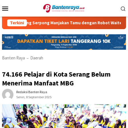
Loncat
Menu
ke
Mobile
konten
ding Serpong Manjakan Tamu dengan Robot Waiter
Terkini
RM Par
Banten Raya
Daerah
–
74.166 Pelajar di Kota Serang Belum
Menerima Manfaat MBG
Redaksi Banten Raya
Senin, 8 September 2025