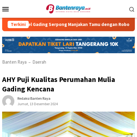
Loncat
Menu
ke
Mobile
konten
el Gading Serpong Manjakan Tamu dengan Robot Waiter
Terkini
R
Banten Raya
Daerah
–
AHY Puji Kualitas Perumahan Mulia
Gading Kencana
Redaksi Banten Raya
Jumat, 13 Desember 2024