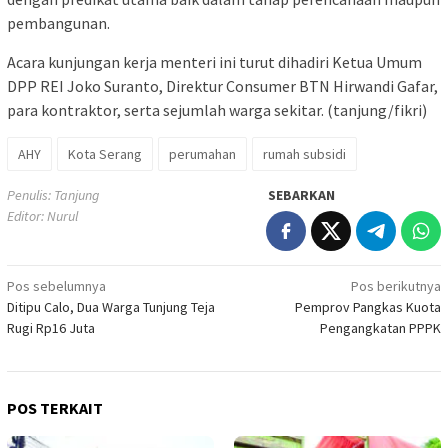
pembangunan.
Acara kunjungan kerja menteri ini turut dihadiri Ketua Umum
DPP REI Joko Suranto, Direktur Consumer BTN Hirwandi Gafar,
para kontraktor, serta sejumlah warga sekitar. (tanjung/fikri)
AHY
Kota Serang
perumahan
rumah subsidi
Penulis: Tanjung
SEBARKAN
Editor: Nurul
Navigasi
Pos sebelumnya
Pos berikutnya
Ditipu Calo, Dua Warga Tunjung Teja
Pemprov Pangkas Kuota
pos
Rugi Rp16 Juta
Pengangkatan PPPK
POS TERKAIT