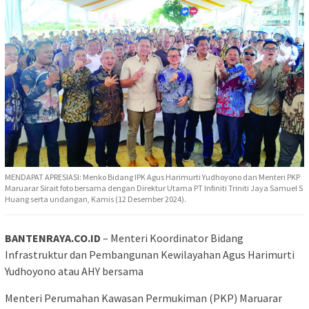
MENDAPAT APRESIASI: Menko Bidang IPK Agus Harimurti Yudhoyono dan Menteri PKP
Maruarar Sirait foto bersama dengan Direktur Utama PT Infiniti Triniti Jaya Samuel S
Huang serta undangan, Kamis (12 Desember 2024).
BANTENRAYA.CO.ID
– Menteri Koordinator Bidang
Infrastruktur dan Pembangunan Kewilayahan Agus Harimurti
Yudhoyono atau AHY bersama
Menteri Perumahan Kawasan Permukiman (PKP) Maruarar