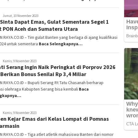
Wisnu
Jumat, 10 November 2023
 Sinta Dapat Emas, Gulat Sementara Segel 1
Agus
t PON Aceh dan Sumatera Utara
 RAYA.CO.ID – Tim gulat Banten yang berlaga di ajang kualifikasi
024 untuk sementara
Baca Selengkapnya…
Wisnu
Kamis, 9 November 2023
ti Serang Ingin Naik Peringkat di Porprov 2026
Agus
 Berikan Bonus Senilai Rp 3,4 Miliar
N RAYA.CO.ID – Bupati Serang Rt Tatu Chasanah berharap
asi olehraga Kabupten Serang bisa kembali
Baca
ngkapnya…
Wisnu
Kamis, 9 November 2023
en Kejar Emas dari Kelas Lompat di Pomnas
Agus
armasin
 RAYA.CO.ID – Tiga atlet atletik mahasiswa Banten dari nomor