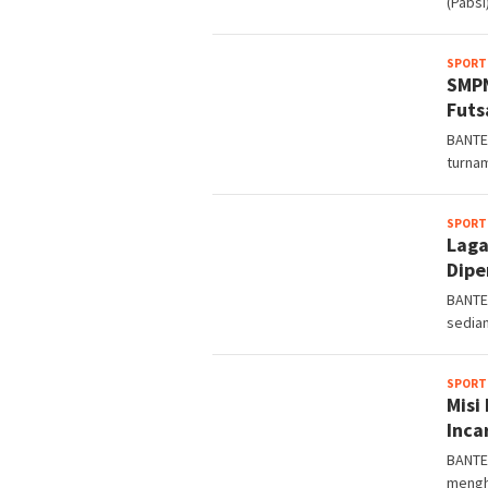
(Pabsi
SPORT
SMPN
Futs
BANTEN
turnam
SPORT
Laga
Dipe
BANTE
sedian
SPORT
Misi
Inca
BANTE
mengh