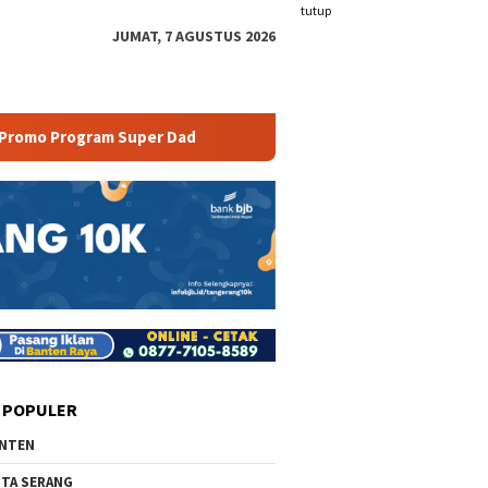
tutup
JUMAT, 7 AGUSTUS 2026
rogram Super Dad
Yuk Cobain Wisata Camping Ground di
 POPULER
NTEN
TA SERANG