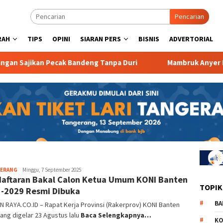
Pencarian
RAH
TIPS
OPINI
SIARAN PERS
BISNIS
ADVERTORIAL
jikan Pecak Bandeng Tanpa Duri
Mambruk Anyer Promo P
SERANG
Wisnu
Minggu, 7 September 2025
aftaran Bakal Calon Ketua Umum KONI Banten
Agus
TOPIK
-2029 Resmi Dibuka
BA
 RAYA.CO.ID – Rapat Kerja Provinsi (Rakerprov) KONI Banten
ang digelar 23 Agustus lalu
Baca Selengkapnya…
KO