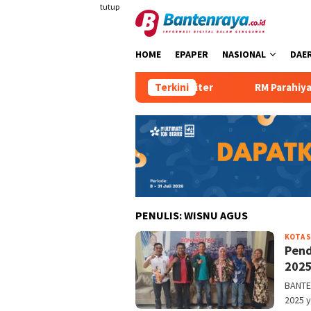
Loncat
tutup
ke
konten
HOME
EPAPER
NASIONAL
DAE
 Manjakan Tamu dengan Robot Waiter
Terkini
RM Parahiyangan Sa
PENULIS:
WISNU AGUS
KOTA 
Pend
2025
BANTEN
2025 y