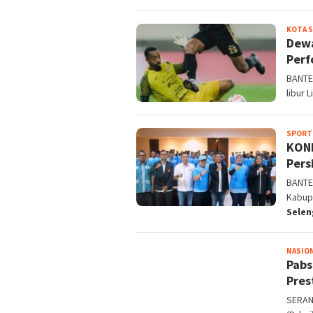
KOTA 
Dewa
Perf
BANTE
libur 
SPORT
KONI
Pers
BANTE
Kabup
Sele
NASIO
Pabs
Pres
SERAN