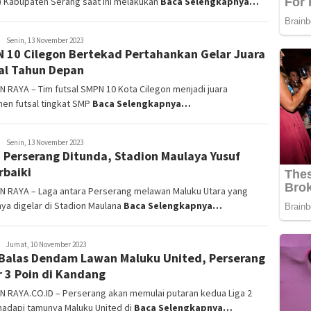
) Kabupaten Serang saat ini melakukan
Baca Selengkapnya…
Wisnu
Senin, 13 November 2023
 10 Cilegon Bertekad Pertahankan Gelar Juara
Agus
al Tahun Depan
 RAYA – Tim futsal SMPN 10 Kota Cilegon menjadi juara
en futsal tingkat SMP
Baca Selengkapnya…
Wisnu
Senin, 13 November 2023
 Perserang Ditunda, Stadion Maulaya Yusuf
Agus
rbaiki
N RAYA – Laga antara Perserang melawan Maluku Utara yang
ya digelar di Stadion Maulana
Baca Selengkapnya…
Wisnu
Jumat, 10 November 2023
 Balas Dendam Lawan Maluku United, Perserang
Agus
r 3 Poin di Kandang
N RAYA.CO.ID – Perserang akan memulai putaran kedua Liga 2
adapi tamunya Maluku United di
Baca Selengkapnya…