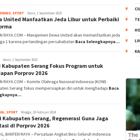
CI
SERANG
,
SPORT
Wisnu
Senin, 1 September 2025
 United Manfaatkan Jeda Libur untuk Perbaiki
Agus
TE
orma
HO
N RAYA.COM – Manajemen Dewa United akan memanfaatkan jeda
LI
Liga 1 karena pertandingan persahabatan
Baca Selengkapnya…
KA
Wisnu
Senin, 1 September 2025
 Kabupaten Serang Fokus Program untuk
Agus
iapan Porprov 2026
N RAYA.COM – Komite Olahraga Nasional Indonesia (KONI)
aten Serang fokus mempersiapkan diri untuk menghadapi
Baca
ngkapnya…
NAL
,
SPORT
Wisnu
Minggu, 18 Februari 2024
i Kabupaten Serang, Regenerasi Guna Jaga
Agus
tasi di Porprov 2026
G, BANTEN RAYA – Persatuan Angkat Besi Seluruh Indonesia