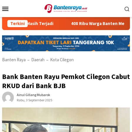
Loncat
Menu
ke
Mobile
konten
egal Masih Terjadi
Terkini
408 Ribu Warga Banten Menganggur
Banten Raya
Daerah
Kota Cilegon
–
–
Bank Banten Rayu Pemkot Cilegon Cabut
RKUD dari Bank BJB
Ainul Gillang Mubarok
Rabu, 3 September 2025