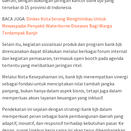
daerah, dengan dukungan jaringan kantor bank bjb yang
tersebar di 15 provinsi di Indonesia.
BACA JUGA:
Dinkes Kota Serang Menghimbau Untuk
Mewaspadai Penyakit Waterborne Diseases Bagi Warga
Terdampak Banjir
Selain itu, kegiatan sosialisasi produk dan program bank bjb
direncanakan dapat dilakukan melalui berbagai forum internal
dan kegiatan pemasaran, termasuk open booth pada agenda
tertentu yang melibatkan jaringan ritel.
Melalui Nota Kesepahaman ini, bank bjb menempatkan sinergi
sebagai fondasi untuk menciptakan nilai tambah jangka
panjang, bukan hanya dalam aspek bisnis, tetapi juga dalam
memperluas akses layanan keuangan yang inklusif.
Pendekatan ini sejalan dengan strategi bank bjb dalam
memperkuat peran sebagai bank pembangunan daerah yang
adaptif, inovatif, dan responsif terhadap kebutuhan pasar. Ke
depan, ruang lingkup kerja sama ini akan terus dikembangkan