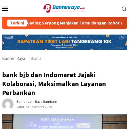
Loncat
Menu
ke
Mobile
konten
 Gading Serpong Manjakan Tamu dengan Robot Waiter
Terkini
RM 
Banten Raya
Bisnis
–
bank bjb dan Indomaret Jajaki
Kolaborasi, Maksimalkan Layanan
Perbankan
Burhanudin Raya Rambani
Rabu, 24 Desember 2025