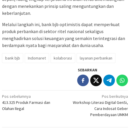
dengan menekankan prinsip saling menguntungkan dan
keberlanjutan.
Melalui langkah ini, bank bjb optimistis dapat memperkuat
produk perbankan di sektor ritel nasional sekaligus
menghadirkan solusi keuangan yang semakin terintegrasi dan
berdampak nyata bagi masyarakat dan dunia usaha.
bank bjb
Indomaret
kolaborasi
layanan perbankan
SEBARKAN
Navigasi
Pos sebelumnya
Pos berikutnya
413.325 Produk Farmasi dan
Workshop Literasi Digital GenSi,
pos
Olahan Ilegal
Cara Indosat Geber
Pemberdayaan UMKM