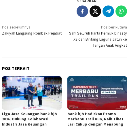
SEBARKAN
Navigasi
Pos sebelumnya
Pos berikutnya
Zakiyah Langsung Rombak Pejabat
Sah! Seluruh Harta Pemilik Dinasty
pos
X3 dan Bintang Laguna Jatuh ke
Tangan Anak Angkat
POS TERKAIT
Liga Jasa Keuangan bank bjb
bank bjb Hadirkan Promo
2026, Dukung Kolaborasi
Merbabu Trail Run, Raih Tiket
Industri Jasa Keuangan
Lari Cukup dengan Menabung