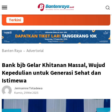
Loncat
Menu
ke
Mobile
konten
Terkini
RM Parahiyang
Banten Raya
Advertorial
–
Bank bjb Gelar Khitanan Massal, Wujud
Kepedulian untuk Generasi Sehat dan
Istimewa
Jermainne Tirtadewa
Kamis, 29 Mei 2025