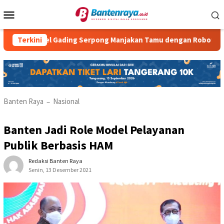
Loncat
Menu
ke
Mobile
konten
tel Gading Serpong Manjakan Tamu dengan Robot Waiter
Terkini
Banten Raya
Nasional
–
Banten Jadi Role Model Pelayanan
Publik Berbasis HAM
Redaksi Banten Raya
Senin, 13 Desember 2021