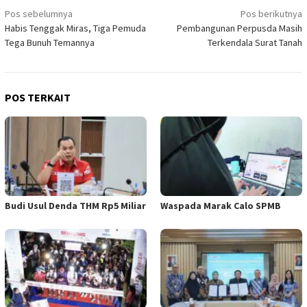
Navigasi
Pos sebelumnya
Pos berikutnya
Habis Tenggak Miras, Tiga Pemuda
Pembangunan Perpusda Masih
pos
Tega Bunuh Temannya
Terkendala Surat Tanah
POS TERKAIT
Budi Usul Denda THM Rp5 Miliar
Waspada Marak Calo SPMB