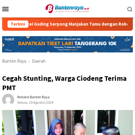
Loncat
Menu
ke
Mobile
konten
Hotel Gading Serpong Manjakan Tamu dengan Robot Waiter
Terkini
Banten Raya
Daerah
–
Cegah Stunting, Warga Ciodeng Terima
PMT
Redaksi Banten Raya
Selasa, 20 Agustus 2024