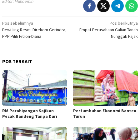
Editor: Muhaemin
Navigasi
Pos sebelumnya
Pos berikutnya
Dewi-Iing Resmi Direkom Gerindra,
Empat Perusahaan Galian Tanah
pos
PPP Pilih Fitron-Diana
Nunggak Pajak
POS TERKAIT
RM Parahiyangan Sajikan
Pertumbuhan Ekonomi Banten
Pecak Bandeng Tanpa Duri
Turun