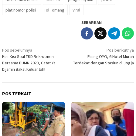
plat nomor polisi
Tol Tomang
Viral
SEBARKAN
Navigasi
Pos sebelumnya
Pos berikutnya
Kisi-Kisi Soal TKD Rekrutmen
Paling OYO, 6 Hotel Murah
pos
Bersama BUMN 2023, Catat Ya
Terdekat dengan Stasiun di Jogja
Dijamin Bakal Keluar loh!
POS TERKAIT