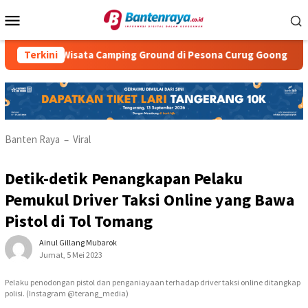
Loncat
Menu
ke
Mobile
konten
in Wisata Camping Ground di Pesona Curug Goong
Terkini
Natash
Banten Raya
Viral
–
Detik-detik Penangkapan Pelaku
Pemukul Driver Taksi Online yang Bawa
Pistol di Tol Tomang
Ainul Gillang Mubarok
Jumat, 5 Mei 2023
Pelaku penodongan pistol dan penganiayaan terhadap driver taksi online ditangkap
polisi. (Instagram @terang_media)