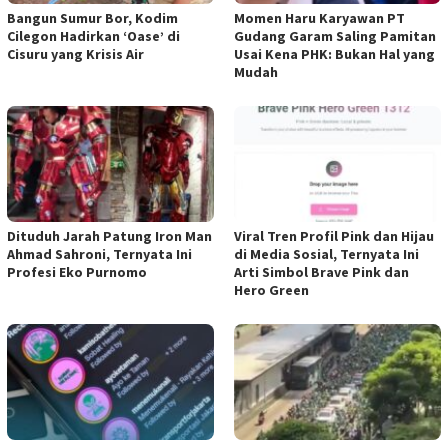
Bangun Sumur Bor, Kodim
Momen Haru Karyawan PT
Cilegon Hadirkan ‘Oase’ di
Gudang Garam Saling Pamitan
Cisuru yang Krisis Air
Usai Kena PHK: Bukan Hal yang
Mudah
Dituduh Jarah Patung Iron Man
Viral Tren Profil Pink dan Hijau
Ahmad Sahroni, Ternyata Ini
di Media Sosial, Ternyata Ini
Profesi Eko Purnomo
Arti Simbol Brave Pink dan
Hero Green