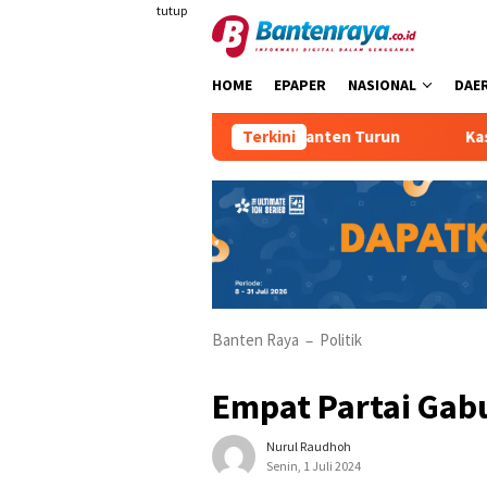
Loncat
tutup
ke
konten
HOME
EPAPER
NASIONAL
DAE
Pertumbuhan Ekonomi Banten Turun
Terkini
Kasus PMI Ile
Banten Raya
Politik
–
Empat Partai Gab
Nurul Raudhoh
Senin, 1 Juli 2024