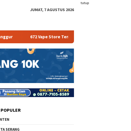
tutup
JUMAT, 7 AGUSTUS 2026
672 Vape Store Terancam Tutup
Pemkab Serang Baka
 POPULER
NTEN
TA SERANG