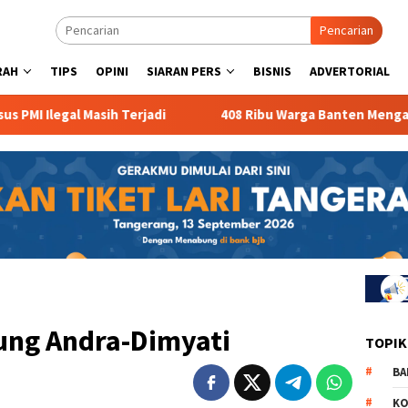
Pencarian
RAH
TIPS
OPINI
SIARAN PERS
BISNIS
ADVERTORIAL
gal Masih Terjadi
408 Ribu Warga Banten Menganggur
ung Andra-Dimyati
TOPIK
BA
KO