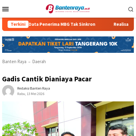
Loncat
Menu
ke
Mobile
konten
Terkini
Data Penerima MBG Tak Sinkron
Realisasi PBBP2 
Banten Raya
Daerah
–
Gadis Cantik Dianiaya Pacar
Redaksi Banten Raya
Rabu, 13 Mei 2026