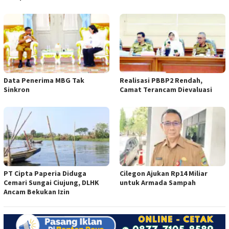
Data Penerima MBG Tak
Realisasi PBBP2 Rendah,
Sinkron
Camat Terancam Dievaluasi
PT Cipta Paperia Diduga
Cilegon Ajukan Rp14 Miliar
Cemari Sungai Ciujung, DLHK
untuk Armada Sampah
Ancam Bekukan Izin