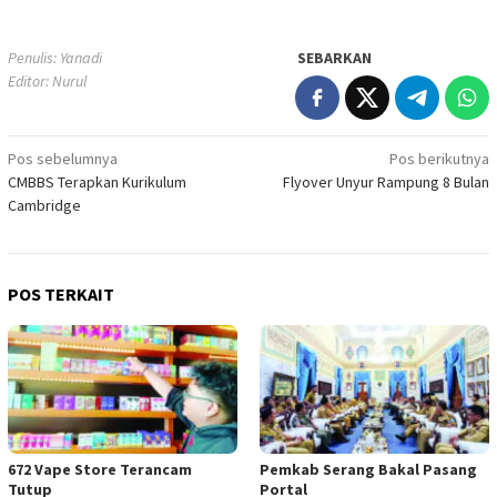
Penulis: Yanadi
SEBARKAN
Editor: Nurul
Navigasi
Pos sebelumnya
Pos berikutnya
CMBBS Terapkan Kurikulum
Flyover Unyur Rampung 8 Bulan
pos
Cambridge
POS TERKAIT
672 Vape Store Terancam
Pemkab Serang Bakal Pasang
Tutup
Portal