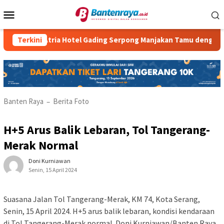
Loncat
Menu
ke
Mobile
konten
Terkini
Atria Hotel Gading Serpong Manjakan Tamu dengan Robot 
Banten Raya
Berita Foto
–
H+5 Arus Balik Lebaran, Tol Tangerang-
Merak Normal
Doni Kurniawan
Senin, 15 April 2024
Suasana Jalan Tol Tangerang-Merak, KM 74, Kota Serang,
Senin, 15 April 2024. H+5 arus balik lebaran, kondisi kendaraan
di Tol Tangerang-Merak normal. Doni Kurniawan/Banten Raya