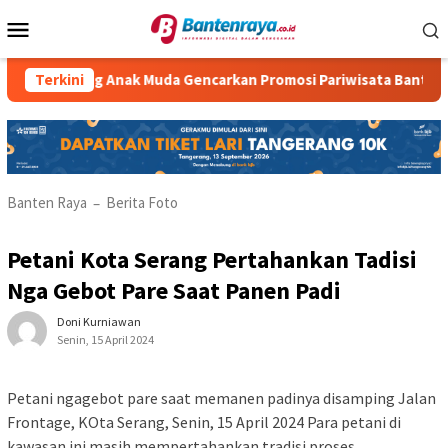
Loncat
Menu
ke
Mobile
konten
Dorong Anak Muda Gencarkan Promosi Pariwisata Banten
Terkini
Banten Raya
Berita Foto
–
Petani Kota Serang Pertahankan Tadisi
Nga Gebot Pare Saat Panen Padi
Doni Kurniawan
Senin, 15 April 2024
Petani ngagebot pare saat memanen padinya disamping Jalan
Frontage, KOta Serang, Senin, 15 April 2024 Para petani di
kawasan ini masih mempertahankan tradisi proses