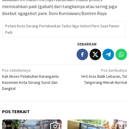
memisahkan padi (gabah) dari tangkainya atau sering juga
disebut ngagebot pare. Doni Kurniawan/Banten Raya
Petani Kota Serang Pertahankan Tadisi Nga Gebot Pare Saat Panen
Padi
SEBARKAN
Navigasi
Pos sebelumnya
Pos berikutnya
Kali Akses Pelabuhan Karangantu
H+5 Arus Balik Lebaran, Tol
pos
Kasemen Kota Serang Surut dan
Tangerang-Merak Normal
Dangkal
POS TERKAIT