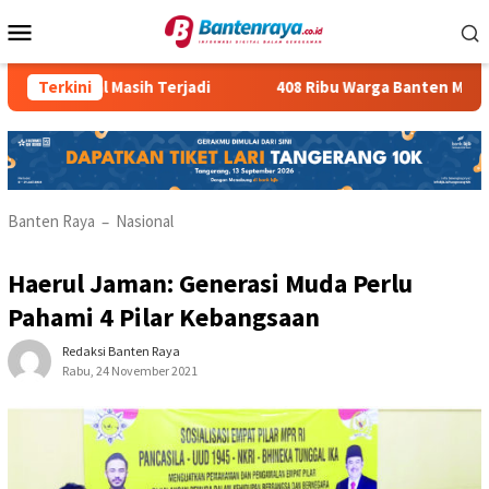
Loncat
Menu
ke
Mobile
konten
Ilegal Masih Terjadi
Terkini
408 Ribu Warga Banten Menganggur
Banten Raya
Nasional
–
Haerul Jaman: Generasi Muda Perlu
Pahami 4 Pilar Kebangsaan
Redaksi Banten Raya
Rabu, 24 November 2021