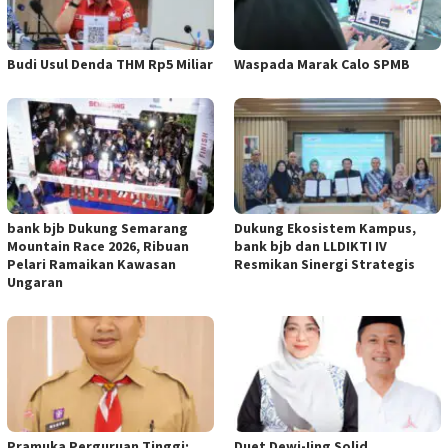
Budi Usul Denda THM Rp5 Miliar
Waspada Marak Calo SPMB
bank bjb Dukung Semarang
Dukung Ekosistem Kampus,
Mountain Race 2026, Ribuan
bank bjb dan LLDIKTI IV
Pelari Ramaikan Kawasan
Resmikan Sinergi Strategis
Ungaran
Pramuka Perguruan Tinggi:
Duet Dewi-Iing Solid