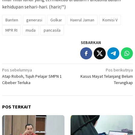
kehidupan sehari-hari. (harir/*)
Banten
generasi
Golkar
Haerul Jaman
Komisi V
MPR RI
muda
pancasila
SEBARKAN
Navigasi
Pos sebelumnya
Pos berikutnya
Atap Roboh, Tujuh Pelajar SMPN 1
Kasus Mayat Telanjang Belum
pos
Cibeber Terluka
Terungkap
POS TERKAIT