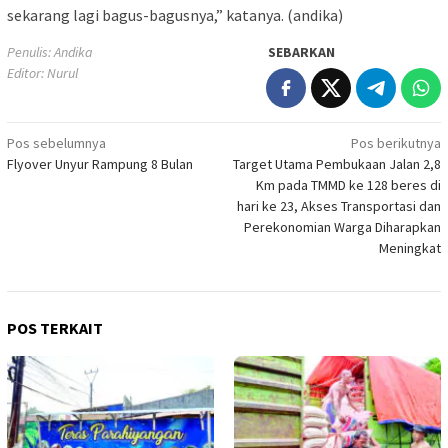
sekarang lagi bagus-bagusnya,” katanya. (andika)
Penulis: Andika
SEBARKAN
Editor: Nurul
Navigasi
Pos sebelumnya
Pos berikutnya
Flyover Unyur Rampung 8 Bulan
Target Utama Pembukaan Jalan 2,8
pos
Km pada TMMD ke 128 beres di
hari ke 23, Akses Transportasi dan
Perekonomian Warga Diharapkan
Meningkat
POS TERKAIT