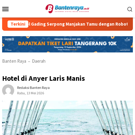
Loncat
Menu
ke
Mobile
konten
otel Gading Serpong Manjakan Tamu dengan Robot Waiter
Terkini
Banten Raya
Daerah
–
Hotel di Anyer Laris Manis
Redaksi Banten Raya
Rabu, 13 Mei 2026