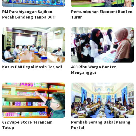
RM Parahiyangan Sajikan
Pertumbuhan Ekonomi Banten
Pecak Bandeng Tanpa Duri
Turun
Kasus PMI Ilegal Masih Terjadi
408 Ribu Warga Banten
Menganggur
672 Vape Store Terancam
Pemkab Serang Bakal Pasang
Tutup
Portal