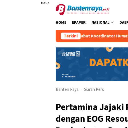
Loncat
tutup
ke
konten
HOME
EPAPER
NASIONAL
DAE
n Maulana Khafid Dipercaya Jabat Koordinator Humas KKM Kelo
Terkini
Banten Raya
Siaran Pers
–
Pertamina Jajaki
dengan EOG Resou