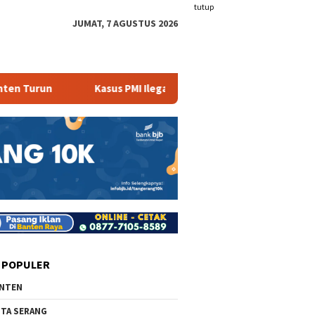
tutup
JUMAT, 7 AGUSTUS 2026
Kasus PMI Ilegal Masih Terjadi
408 Ribu Warga Ba
 POPULER
NTEN
TA SERANG