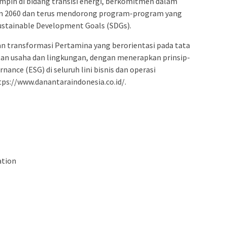
pin di bidang transisi energi, berkomitmen dalam
n 2060 dan terus mendorong program-program yang
stainable Development Goals (SDGs).
an transformasi Pertamina yang berorientasi pada tata
utan usaha dan lingkungan, dengan menerapkan prinsip-
nance (ESG) di seluruh lini bisnis dan operasi
ps://www.danantaraindonesia.co.id/.
ation