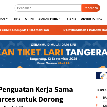
Pencarian
RAH
TIPS
OPINI
SIARAN PERS
BISNIS
ADVERTORIAL
mpok 10 Kemanisan
Pertumbuhan Ekonomi Banten Turun
 Penguatan Kerja Sama
TOPIK
rces untuk Dorong
BA
KO