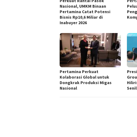
Perkuat Rantai Pasok
Pert
Nasional, UMKM Binaan
Pelu
Pertamina Catat Potensi
Peng
Bisnis Rp10,6 Miliar di
Kom
Inabuyer 2026
Pertamina Perkuat
Pres
Kolaborasi Global untuk
Grou
Dongkrak Produksi Migas
Hilir
Nasional
Senil