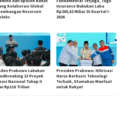
amina dan Apache Bahas
Fundamental Terjaga, Tugu
ang Kolaborasi Global
Insurance Bukukan Laba
embangan Reservoir
Rp265,62 Miliar Di Kuartal I-
pleks
2026
iden Prabowo Lakukan
Presiden Prabowo: Hilirisasi
ndbreaking 13 Proyek
Harus Berbasis Teknologi
isasi Nasional Tahap II
Terbaik, Utamakan Manfaat
ai Rp116 Triliun
untuk Rakyat