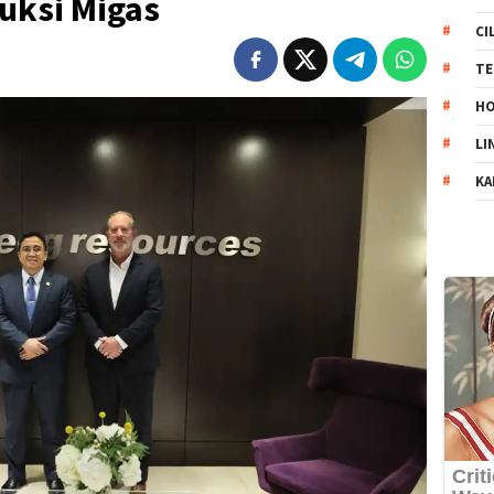
uksi Migas
CI
TE
HO
LI
KA