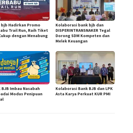
 bjb Hadirkan Promo
Kolaborasi bank bjb dan
abu Trail Run, Raih Tiket
DISPERINTRANSNAKER Tegal
 Cukup dengan Menabung
Dorong SDM Kompeten dan
Melek Keuangan
 BJB Imbau Nasabah
Kolaborasi Bank BJB dan LPK
adai Modus Penipuan
Asta Karya Perkuat KUR PMI
al