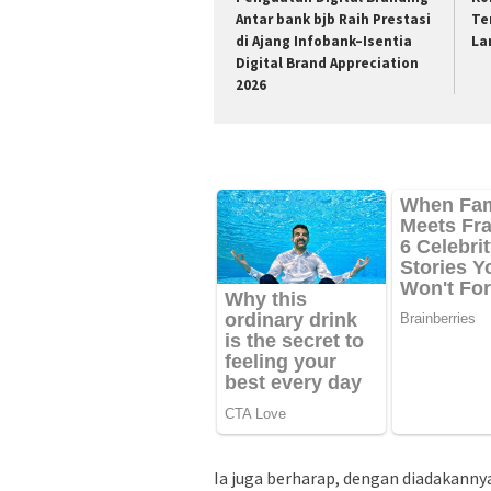
Antar bank bjb Raih Prestasi
Te
di Ajang Infobank–Isentia
La
Digital Brand Appreciation
2026
Ia juga berharap, dengan diadakan