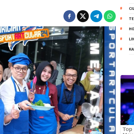
CI
TE
HO
LI
KA