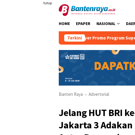
Loncat
tutup
ke
konten
HOME
EPAPER
NASIONAL
DAE
npa Duri
Mambruk Anyer Promo Program Super Dad
Terkini
Banten Raya
Advertorial
–
Jelang HUT BRI ke-
Jakarta 3 Adakan