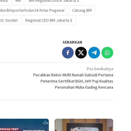
nesia
BRI
BRI Regional Office Jakarta 3
mba Brisportartcular24 Antar Pegawai
Cabang BRI
h. Suratin
Regional CEO BRI Jakarta 3
SEBARKAN
Pos berikutnya
Pecahkan Rekor MURI Rumah Subsidi Pertama
Penerima Sertifikat BGH, AHY Puji Kualitas
Perumahan Mulia Gading Kencana