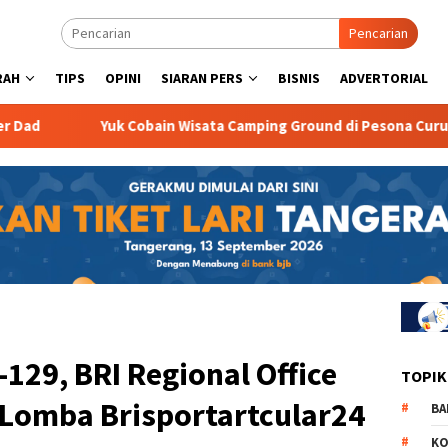
Pencarian
RAH
TIPS
OPINI
SIARAN PERS
BISNIS
ADVERTORIAL
Yuk Cobain Wisata Camping Ground di Pesona Curug Goong
129, BRI Regional Office
TOPIK
 Lomba Brisportartcular24
BA
KO