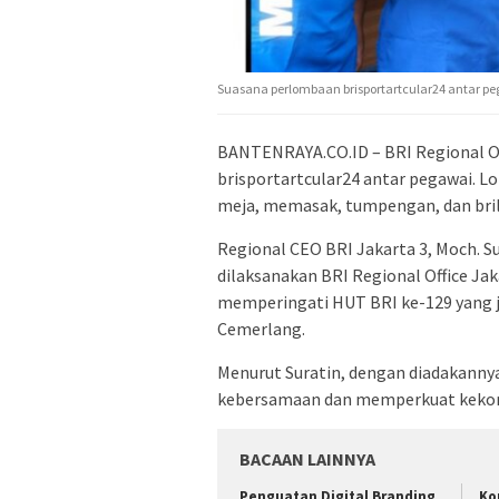
Suasana perlombaan brisportartcular24 antar peg
BANTENRAYA.CO.ID – BRI Regional Of
brisportartcular24 antar pegawai. 
meja, memasak, tumpengan, dan brilia
Regional CEO BRI Jakarta 3, Moch. S
dilaksanakan BRI Regional Office Jak
memperingati HUT BRI ke-129 yang j
Cemerlang.
Menurut Suratin, dengan diadakannya
kebersamaan dan memperkuat kekompa
BACAAN LAINNYA
Penguatan Digital Branding
Ko