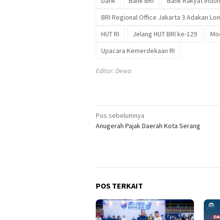
bank
Bank BRI
Bank Rakyat Indo
BRI Regional Office Jakarta 3 Adakan Lo
HUT RI
Jelang HUT BRI ke-129
Moc
Upacara Kemerdekaan RI
Editor: Dewa
Navigasi
Pos sebelumnya
Anugerah Pajak Daerah Kota Serang
pos
POS TERKAIT