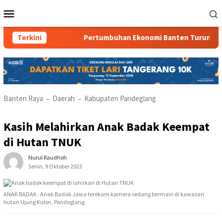
Loncat
Menu
ke
Mobile
konten
Terkini
Pertumbuhan Ekonomi Banten Turun
Banten Raya
Daerah
Kabupaten Pandeglang
–
–
Kasih Melahirkan Anak Badak Keempat
di Hutan TNUK
Nurul Raudhoh
Senin, 9 Oktober 2023
ANAK BADAK : Anak Badak Jawa terekam kamera sedang bermain di kawasan
hutan Ujung Kulon, Pandeglang.