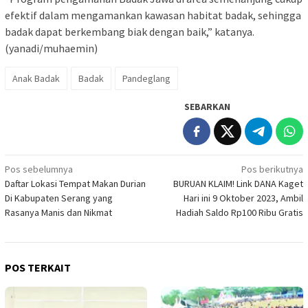
efektif dalam mengamankan kawasan habitat badak, sehingga
badak dapat berkembang biak dengan baik,” katanya.
(yanadi/muhaemin)
Anak Badak
Badak
Pandeglang
SEBARKAN
Navigasi
Pos sebelumnya
Pos berikutnya
Daftar Lokasi Tempat Makan Durian
BURUAN KLAIM! Link DANA Kaget
pos
Di Kabupaten Serang yang
Hari ini 9 Oktober 2023, Ambil
Rasanya Manis dan Nikmat
Hadiah Saldo Rp100 Ribu Gratis
POS TERKAIT