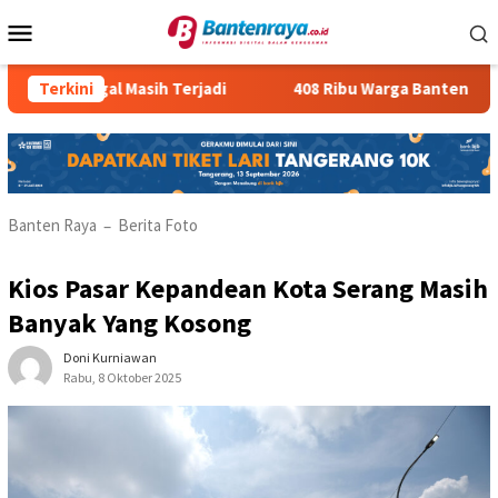
Loncat
Menu
ke
Mobile
konten
PMI Ilegal Masih Terjadi
Terkini
408 Ribu Warga Banten Mengang
Banten Raya
Berita Foto
–
Kios Pasar Kepandean Kota Serang Masih
Banyak Yang Kosong
Doni Kurniawan
Rabu, 8 Oktober 2025