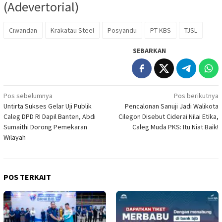
(Adevertorial)
Ciwandan
Krakatau Steel
Posyandu
PT KBS
TJSL
SEBARKAN
Navigasi
Pos sebelumnya
Pos berikutnya
Untirta Sukses Gelar Uji Publik
Pencalonan Sanuji Jadi Walikota
pos
Caleg DPD RI Dapil Banten, Abdi
Cilegon Disebut Ciderai Nilai Etika,
Sumaithi Dorong Pemekaran
Caleg Muda PKS: Itu Niat Baik!
Wilayah
POS TERKAIT