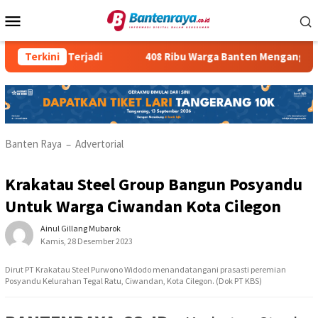
Loncat
Menu
ke
Mobile
konten
Masih Terjadi
Terkini
408 Ribu Warga Banten Menganggur
Banten Raya
Advertorial
–
Krakatau Steel Group Bangun Posyandu
Untuk Warga Ciwandan Kota Cilegon
Ainul Gillang Mubarok
Kamis, 28 Desember 2023
Dirut PT Krakatau Steel Purwono Widodo menandatangani prasasti peremian
Posyandu Kelurahan Tegal Ratu, Ciwandan, Kota Cilegon. (Dok PT KBS)