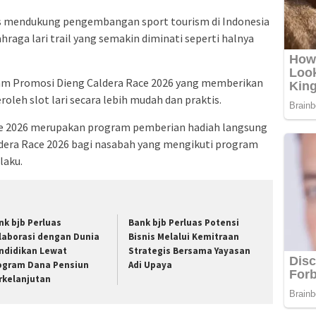
s mendukung pengembangan sport tourism di Indonesia
raga lari trail yang semakin diminati seperti halnya
am Promosi Dieng Caldera Race 2026 yang memberikan
eh slot lari secara lebih mudah dan praktis.
e 2026 merupakan program pemberian hadiah langsung
aldera Race 2026 bagi nasabah yang mengikuti program
laku.
nk bjb Perluas
Bank bjb Perluas Potensi
laborasi dengan Dunia
Bisnis Melalui Kemitraan
ndidikan Lewat
Strategis Bersama Yayasan
ogram Dana Pensiun
Adi Upaya
rkelanjutan