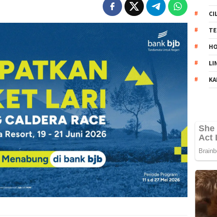
CI
TE
HO
LI
KA