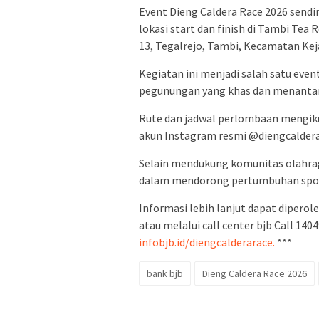
Event Dieng Caldera Race 2026 sendi
lokasi start dan finish di Tambi Te
13, Tegalrejo, Tambi, Kecamatan Ke
Kegiatan ini menjadi salah satu even
pegunungan yang khas dan menanta
Rute dan jadwal perlombaan mengiku
akun Instagram resmi @diengcaldera
Selain mendukung komunitas olahra
dalam mendorong pertumbuhan sport
Informasi lebih lanjut dapat dipero
atau melalui call center bjb Call 140
infobjb.id/diengcalderarace.
***
bank bjb
Dieng Caldera Race 2026