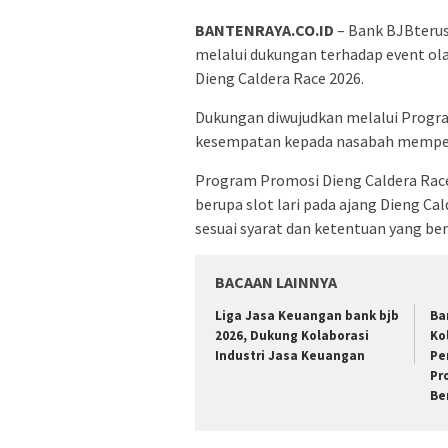
BANTENRAYA.CO.ID
– Bank BJBteru
melalui dukungan terhadap event olah
Dieng Caldera Race 2026.
Dukungan diwujudkan melalui Progr
kesempatan kepada nasabah memperol
Program Promosi Dieng Caldera Rac
berupa slot lari pada ajang Dieng C
sesuai syarat dan ketentuan yang ber
BACAAN LAINNYA
Liga Jasa Keuangan bank bjb
Ba
2026, Dukung Kolaborasi
Ko
Industri Jasa Keuangan
Pe
Pr
Be