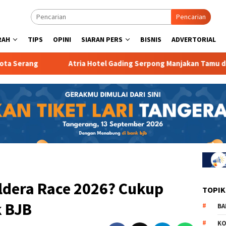
Pencarian
RAH
TIPS
OPINI
SIARAN PERS
BISNIS
ADVERTORIAL
Atria Hotel Gading Serpong Manjakan Tamu dengan Robot W
ldera Race 2026? Cukup
TOPIK
 BJB
BA
KO