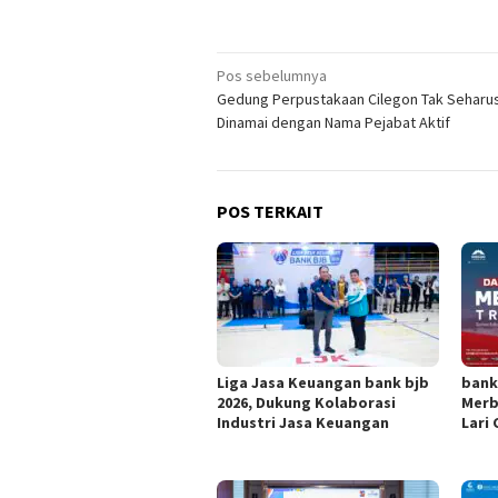
Navigasi
Pos sebelumnya
Gedung Perpustakaan Cilegon Tak Seharu
pos
Dinamai dengan Nama Pejabat Aktif
POS TERKAIT
Liga Jasa Keuangan bank bjb
bank
2026, Dukung Kolaborasi
Merb
Industri Jasa Keuangan
Lari