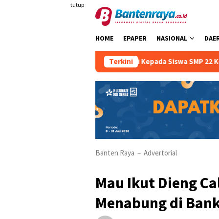
Loncat
tutup
ke
konten
HOME
EPAPER
NASIONAL
DAE
an Berkendara Sejak Dini Kepada Siswa SMP 22 Kota Serang
Terkini
Banten Raya
Advertorial
–
Mau Ikut Dieng Ca
Menabung di Bank