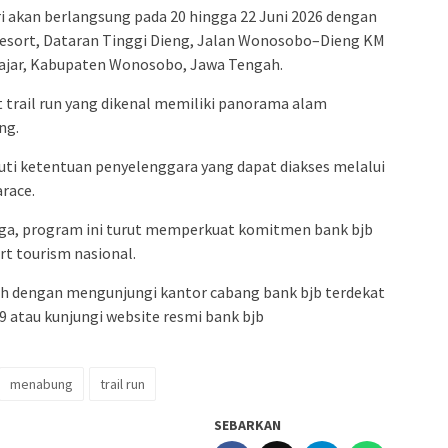
ri akan berlangsung pada 20 hingga 22 Juni 2026 dengan
a Resort, Dataran Tinggi Dieng, Jalan Wonosobo–Dieng KM
jajar, Kabupaten Wonosobo, Jawa Tengah.
t trail run yang dikenal memiliki panorama alam
ng.
ti ketentuan penyelenggara yang dapat diakses melalui
race.
ga, program ini turut memperkuat komitmen bank bjb
 tourism nasional.
leh dengan mengunjungi kantor cabang bank bjb terdekat
49 atau kunjungi website resmi bank bjb
menabung
trail run
SEBARKAN