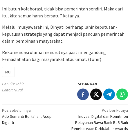
Ini butuh kolaborasi, tidak bisa pemerintah sendiri. Maka dari
itu, kita semua harus bersatu,” katanya.
Melalui musyawarah ini, Dinyati berharap lahir keputusan-
keputusan strategis yang dapat menjadi panduan pemerintah
dalam pembinaan masyarakat.
Rekomendasi ulama menurutnya pasti mengandung
kemaslahatan bagi masyarakat atau umat. (tohir)
MUI
Penulis: Tohir
SEBARKAN
Editor: Nurul
Navigasi
Pos sebelumnya
Pos berikutnya
Ade Sumardi Bertahan, Asep
Inovasi Digital dan Komitmen
pos
Diganti
Pelayanan Bawa Bank BJB Raih
Penghargaan DetikJabar Awards