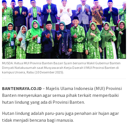
MUSDA: Ketua MUI Provinsi Banten Bazari Syam bersama Wakil Gubernur Banten
Dimyati Natakusumah saat Musyawarah Kerja Daerah V MUI Provinsi Banten di
kampus Unsera, Rabu (10 Desember 2025).
BANTENRAYA.CO.ID
– Majelis Ulama Indonesia (MUI) Provinsi
Banten menyerukan agar semua pihak terkait memperbaiki
hutan lindung yang ada di Provinsi Banten.
Hutan lindung adalah paru-paru juga penahan air hujan agar
tidak menjadi bencana bagi manusia.