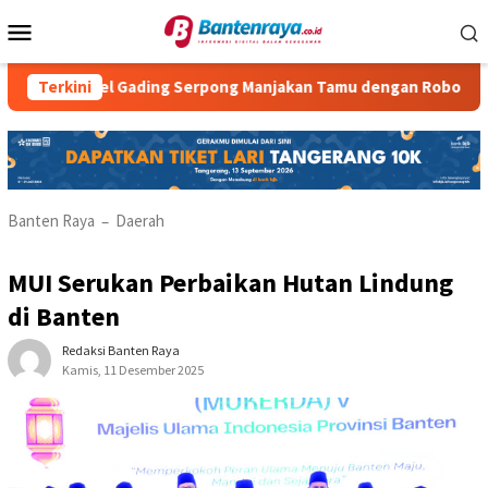
Loncat
Menu
ke
Mobile
konten
otel Gading Serpong Manjakan Tamu dengan Robot Waiter
Terkini
Banten Raya
Daerah
–
MUI Serukan Perbaikan Hutan Lindung
di Banten
Redaksi Banten Raya
Kamis, 11 Desember 2025