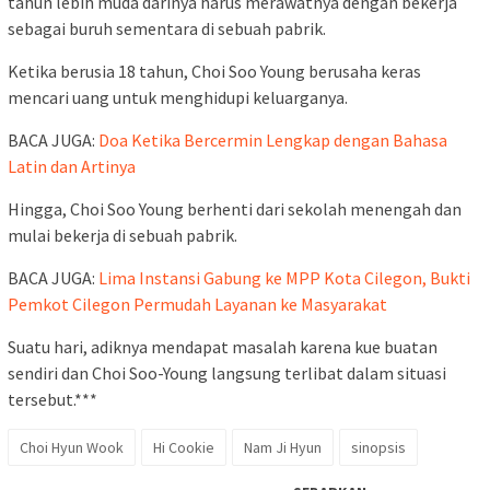
tahun lebih muda darinya harus merawatnya dengan bekerja
sebagai buruh sementara di sebuah pabrik.
Ketika berusia 18 tahun, Choi Soo Young berusaha keras
mencari uang untuk menghidupi keluarganya.
BACA JUGA:
Doa Ketika Bercermin Lengkap dengan Bahasa
Latin dan Artinya
Hingga, Choi Soo Young berhenti dari sekolah menengah dan
mulai bekerja di sebuah pabrik.
BACA JUGA:
Lima Instansi Gabung ke MPP Kota Cilegon, Bukti
Pemkot Cilegon Permudah Layanan ke Masyarakat
Suatu hari, adiknya mendapat masalah karena kue buatan
sendiri dan Choi Soo-Young langsung terlibat dalam situasi
tersebut.***
Choi Hyun Wook
Hi Cookie
Nam Ji Hyun
sinopsis