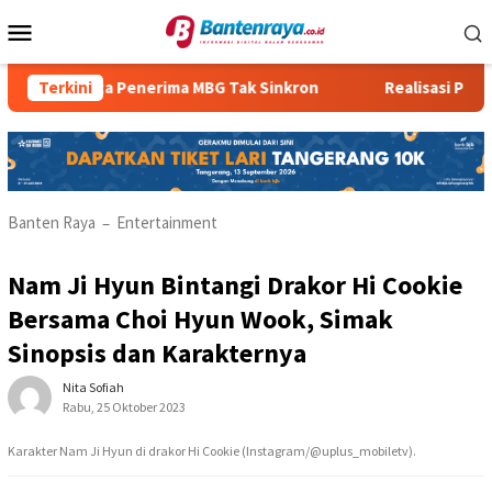
Loncat
Menu
ke
Mobile
konten
Data Penerima MBG Tak Sinkron
Terkini
Realisasi PBBP2 Renda
Banten Raya
Entertainment
–
Nam Ji Hyun Bintangi Drakor Hi Cookie
Bersama Choi Hyun Wook, Simak
Sinopsis dan Karakternya
Nita Sofiah
Rabu, 25 Oktober 2023
Karakter Nam Ji Hyun di drakor Hi Cookie (Instagram/@uplus_mobiletv).