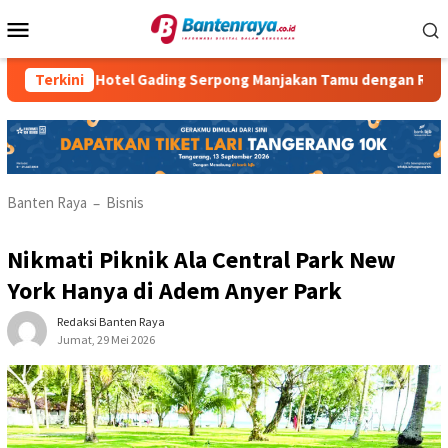
Loncat
Menu
ke
Mobile
konten
tria Hotel Gading Serpong Manjakan Tamu dengan Robot Waiter
Terkini
Banten Raya
Bisnis
–
Nikmati Piknik Ala Central Park New
York Hanya di Adem Anyer Park
Redaksi Banten Raya
Jumat, 29 Mei 2026