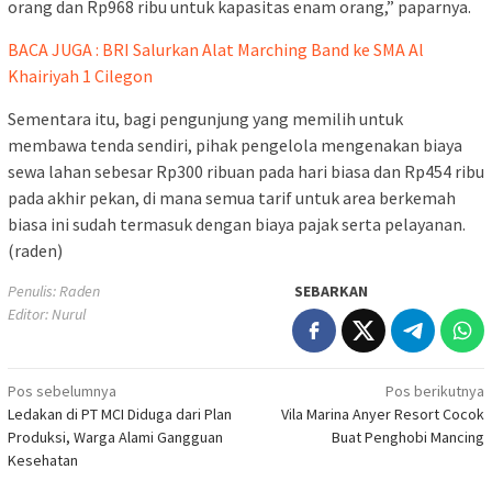
orang dan Rp968 ribu untuk kapasitas enam orang,” paparnya.
BACA JUGA : BRI Salurkan Alat Marching Band ke SMA Al
Khairiyah 1 Cilegon
Sementara itu, bagi pengunjung yang memilih untuk
membawa tenda sendiri, pihak pengelola mengenakan biaya
sewa lahan sebesar Rp300 ribuan pada hari biasa dan Rp454 ribu
pada akhir pekan, di mana semua tarif untuk area berkemah
biasa ini sudah termasuk dengan biaya pajak serta pelayanan.
(raden)
Penulis: Raden
SEBARKAN
Editor: Nurul
Navigasi
Pos sebelumnya
Pos berikutnya
Ledakan di PT MCI Diduga dari Plan
Vila Marina Anyer Resort Cocok
pos
Produksi, Warga Alami Gangguan
Buat Penghobi Mancing
Kesehatan