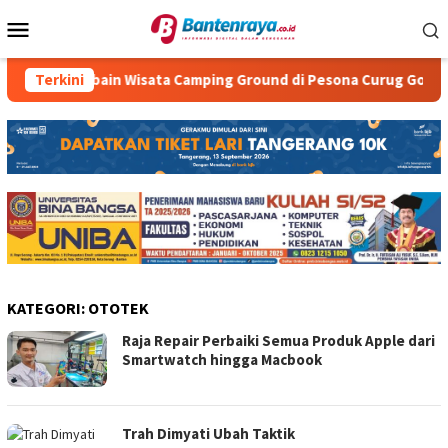
Loncat
Menu
ke
Mobile
konten
Yuk Cobain Wisata Camping Ground di Pesona Curug Goong
Terkini
KATEGORI:
OTOTEK
Raja Repair Perbaiki Semua Produk Apple dari
Smartwatch hingga Macbook
Trah Dimyati Ubah Taktik