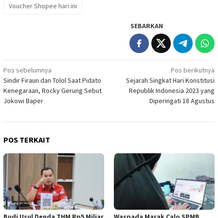
Voucher Shopee hari ini
SEBARKAN
Navigasi
Pos sebelumnya
Pos berikutnya
Sindir Firaun dan Tolol Saat Pidato
Sejarah Singkat Hari Konstitusi
pos
Kenegaraan, Rocky Gerung Sebut
Republik Indonesia 2023 yang
Jokowi Baper
Diperingati 18 Agustus
POS TERKAIT
Budi Usul Denda THM Rp5 Miliar
Waspada Marak Calo SPMB