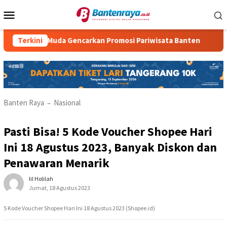
Loncat
Menu
ke
Mobile
konten
Muda Gencarkan Promosi Pariwisata Banten
Terkini
KKM Kelompo
Banten Raya
Nasional
–
Pasti Bisa! 5 Kode Voucher Shopee Hari
Ini 18 Agustus 2023, Banyak Diskon dan
Penawaran Menarik
Iil Holilah
Jumat, 18 Agustus 2023
5 Kode Voucher Shopee Hari Ini 18 Agustus 2023 (Shopee.id)