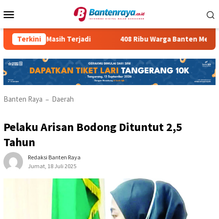
Loncat
Menu
ke
Mobile
konten
legal Masih Terjadi
Terkini
408 Ribu Warga Banten Menganggur
Banten Raya
Daerah
–
Pelaku Arisan Bodong Dituntut 2,5
Tahun
Redaksi Banten Raya
Jumat, 18 Juli 2025