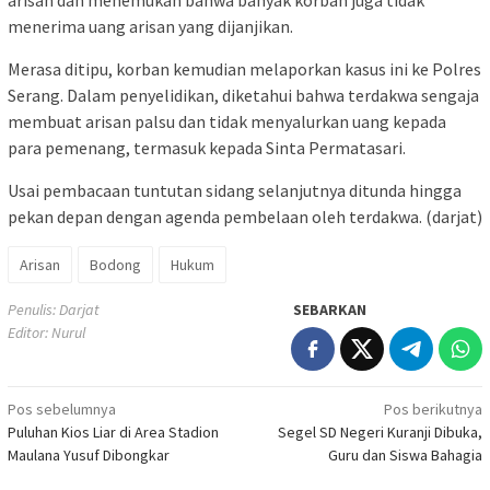
arisan dan menemukan bahwa banyak korban juga tidak
menerima uang arisan yang dijanjikan.
Merasa ditipu, korban kemudian melaporkan kasus ini ke Polres
Serang. Dalam penyelidikan, diketahui bahwa terdakwa sengaja
membuat arisan palsu dan tidak menyalurkan uang kepada
para pemenang, termasuk kepada Sinta Permatasari.
Usai pembacaan tuntutan sidang selanjutnya ditunda hingga
pekan depan dengan agenda pembelaan oleh terdakwa. (darjat)
Arisan
Bodong
Hukum
Penulis: Darjat
SEBARKAN
Editor: Nurul
Navigasi
Pos sebelumnya
Pos berikutnya
Puluhan Kios Liar di Area Stadion
Segel SD Negeri Kuranji Dibuka,
pos
Maulana Yusuf Dibongkar
Guru dan Siswa Bahagia