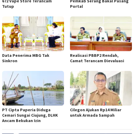
672 Vape Store Terancam
Pemkab Serang Bakal Pasang
Tutup
Portal
Data Penerima MBG Tak
Realisasi PBBP2 Rendah,
Sinkron
Camat Terancam Dievaluasi
PT Cipta Paperia Diduga
Cilegon Ajukan Rp14 Miliar
Cemari Sungai Ciujung, DLHK
untuk Armada Sampah
Ancam Bekukan Izin