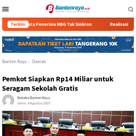
Loncat
Menu
ke
Mobile
konten
Data Penerima MBG Tak Sinkron
Terkini
Realisasi PBBP2 Renda
Banten Raya
Daerah
–
Pemkot Siapkan Rp14 Miliar untuk
Seragam Sekolah Gratis
Redaksi Banten Raya
Senin, 4 Agustus 2025