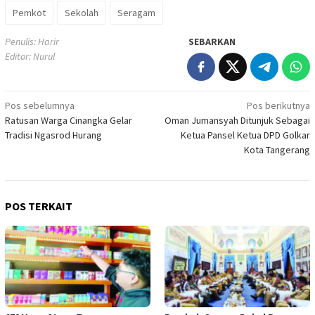
Pemkot
Sekolah
Seragam
Penulis: Harir
SEBARKAN
Editor: Nurul
Navigasi
Pos sebelumnya
Pos berikutnya
Ratusan Warga Cinangka Gelar
Oman Jumansyah Ditunjuk Sebagai
pos
Tradisi Ngasrod Hurang
Ketua Pansel Ketua DPD Golkar
Kota Tangerang
POS TERKAIT