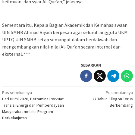
keilmuan, dan syiar Al-Qur’an,” jelasnya.
Sementara itu, Kepala Bagian Akademik dan Kemahasiswaan
UIN SMHB Ahmad Riyadi berpesan agar seluruh anggota UKM
UPTQ UIN SMHB tetap semangat dalam berdakwah dan
mengembangkan nilai-nilai Al-Qur’an secara internal dan
eksternal. ***
SEBARKAN
Navigasi
Pos sebelumnya
Pos berikutnya
Hari Bumi 2026, Pertamina Perkuat
27 Tahun Cilegon Terus
pos
Transisi Energi dan Pemberdayaan
Berkembang
Masyarakat melalui Program
Berkelanjutan