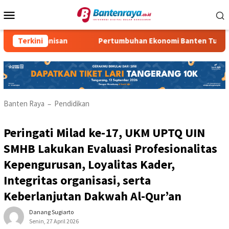
Loncat
Menu
ke
Mobile
konten
10 Kemanisan
Terkini
Pertumbuhan Ekonomi Banten Turun
Banten Raya
Pendidikan
–
Peringati Milad ke-17, UKM UPTQ UIN
SMHB Lakukan Evaluasi Profesionalitas
Kepengurusan, Loyalitas Kader,
Integritas organisasi, serta
Keberlanjutan Dakwah Al-Qur’an
Danang Sugiarto
Senin, 27 April 2026