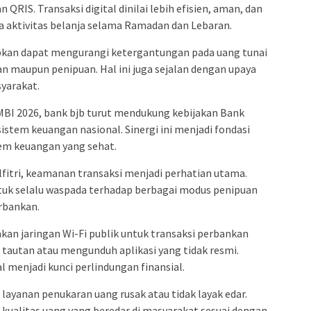
 QRIS. Transaksi digital dinilai lebih efisien, aman, dan
ya aktivitas belanja selama Ramadan dan Lebaran.
pkan dapat mengurangi ketergantungan pada uang tunai
n maupun penipuan. Hal ini juga sejalan dengan upaya
yarakat.
AMBI 2026, bank bjb turut mendukung kebijakan Bank
istem keuangan nasional. Sinergi ini menjadi fondasi
em keuangan yang sehat.
tri, keamanan transaksi menjadi perhatian utama.
uk selalu waspada terhadap berbagai modus penipuan
rbankan.
an jaringan Wi-Fi publik untuk transaksi perbankan
tautan atau mengunduh aplikasi yang tidak resmi.
 menjadi kunci perlindungan finansial.
 layanan penukaran uang rusak atau tidak layak edar.
 kualitas uang yang beredar di masyarakat sesuai dengan