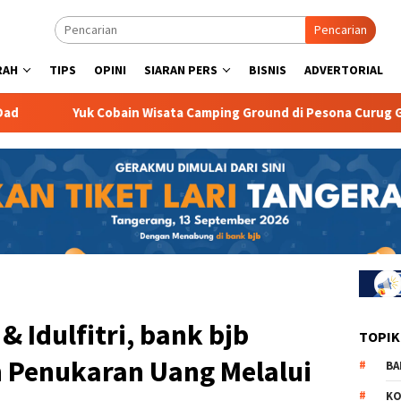
Pencarian
RAH
TIPS
OPINI
SIARAN PERS
BISNIS
ADVERTORIAL
Cobain Wisata Camping Ground di Pesona Curug Goong
Na
Idulfitri, bank bjb
TOPIK
 Penukaran Uang Melalui
BA
KO