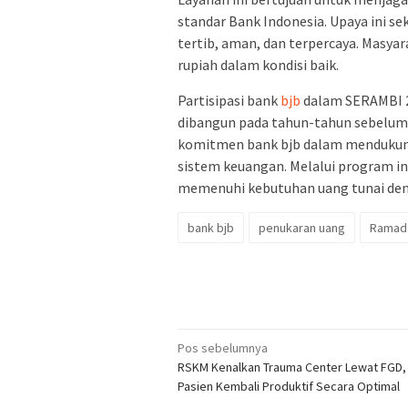
standar Bank Indonesia. Upaya ini 
tertib, aman, dan terpercaya. Masy
rupiah dalam kondisi baik.
Partisipasi bank
bjb
dalam SERAMBI 2
dibangun pada tahun-tahun sebelum
komitmen bank bjb dalam mendukung 
sistem keuangan. Melalui program i
memenuhi kebutuhan uang tunai de
bank bjb
penukaran uang
Ramad
Navigasi
Pos sebelumnya
RSKM Kenalkan Trauma Center Lewat FGD, 
pos
Pasien Kembali Produktif Secara Optimal