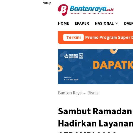
Loncat
tutup
ke
konten
HOME
EPAPER
NASIONAL
DAE
i
Mambruk Anyer Promo Program Super Dad
Terkini
Yuk 
Banten Raya
Bisnis
–
Sambut Ramadan & 
Hadirkan Layanan