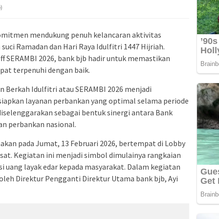
)
komitmen mendukung penuh kelancaran aktivitas
ci Ramadan dan Hari Raya Idulfitri 1447 Hijriah.
 Off SERAMBI 2026, bank bjb hadir untuk memastikan
pat terpenuhi dengan baik.
 Berkah Idulfitri atau SERAMBI 2026 menjadi
pkan layanan perbankan yang optimal selama periode
 diselenggarakan sebagai bentuk sinergi antara Bank
an perbankan nasional.
nakan pada Jumat, 13 Februari 2026, bertempat di Lobby
sat. Kegiatan ini menjadi simbol dimulainya rangkaian
si uang layak edar kepada masyarakat. Dalam kegiatan
 oleh Direktur Pengganti Direktur Utama bank bjb, Ayi