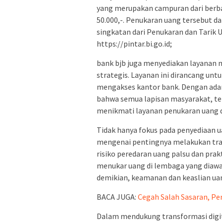
yang merupakan campuran dari berba
50.000,-. Penukaran uang tersebut d
singkatan dari Penukaran dan Tarik U
https://pintar.bi.go.id;
bank bjb juga menyediakan layanan mo
strategis. Layanan ini dirancang un
mengakses kantor bank. Dengan adan
bahwa semua lapisan masyarakat, ter
menikmati layanan penukaran uang
Tidak hanya fokus pada penyediaan u
mengenai pentingnya melakukan tran
risiko peredaran uang palsu dan prak
menukar uang di lembaga yang diawas
demikian, keamanan dan keaslian uan
BACA JUGA:
Cegah Salah Sasaran, P
Dalam mendukung transformasi digi