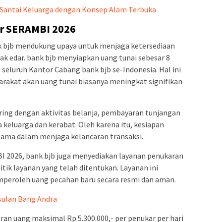
 Santai Keluarga dengan Konsep Alam Terbuka
ar SERAMBI 2026
k bjb mendukung upaya untuk menjaga ketersediaan
ak edar. bank bjb menyiapkan uang tunai sebesar 8
i seluruh Kantor Cabang bank bjb se-Indonesia. Hal ini
akat akan uang tunai biasanya meningkat signifikan
ring dengan aktivitas belanja, pembayaran tunjangan
da keluarga dan kerabat. Oleh karena itu, kesiapan
tama dalam menjaga kelancaran transaksi.
I 2026, bank bjb juga menyediakan layanan penukaran
itik layanan yang telah ditentukan. Layanan ini
eroleh uang pecahan baru secara resmi dan aman.
sulan Bang Andra
an uang maksimal Rp 5.300.000,- per penukar per hari