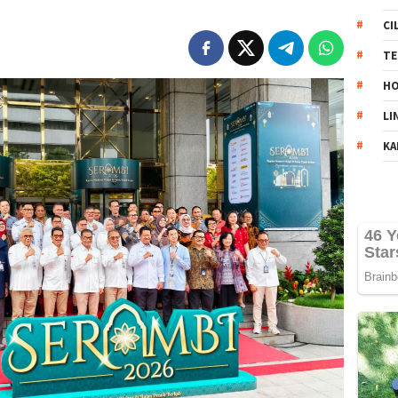
CI
TE
HO
LI
KA