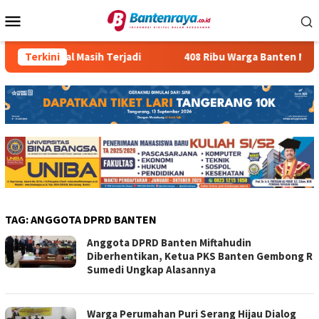
Loncat
Menu
ke
Mobile
konten
s PMI Ilegal Masih Terjadi
Terkini
408 Ribu Warga Banten Menga
TAG:
ANGGOTA DPRD BANTEN
Anggota DPRD Banten Miftahudin
Diberhentikan, Ketua PKS Banten Gembong R
Sumedi Ungkap Alasannya
Warga Perumahan Puri Serang Hijau Dialog