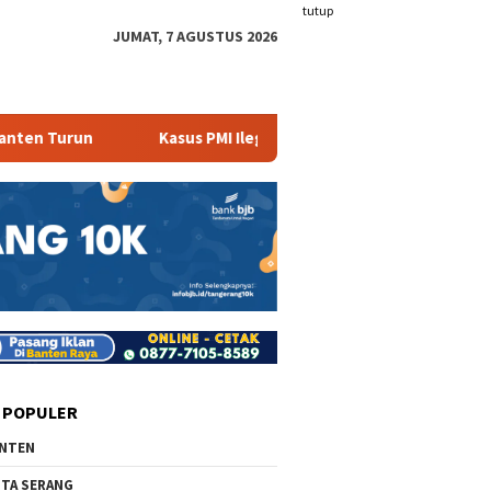
tutup
JUMAT, 7 AGUSTUS 2026
Turun
Kasus PMI Ilegal Masih Terjadi
408 Ribu Wa
 POPULER
NTEN
TA SERANG