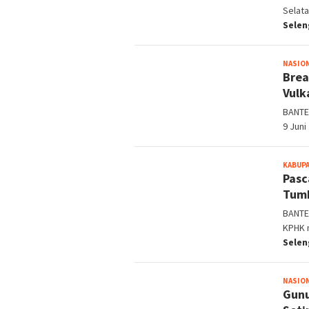
Selata
Sele
NASIO
Brea
Vulk
BANTE
9 Juni
KABUP
Pasc
Tum
BANTE
KPHK 
Sele
NASIO
Gunu