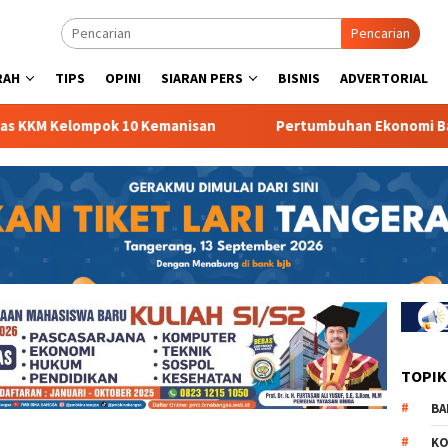
Pencarian
RAH
TIPS
OPINI
SIARAN PERS
BISNIS
ADVERTORIAL
M Kelompok 10 Kemanisan
Pertumbuhan Ekonomi Banten 
TOPIK
BA
KO