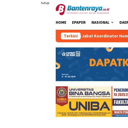
Loncat
tutup
ke
konten
HOME
EPAPER
NASIONAL
DAE
Raden Maulana Khafid Dipercaya Jabat Koordinator Humas KK
Terkini