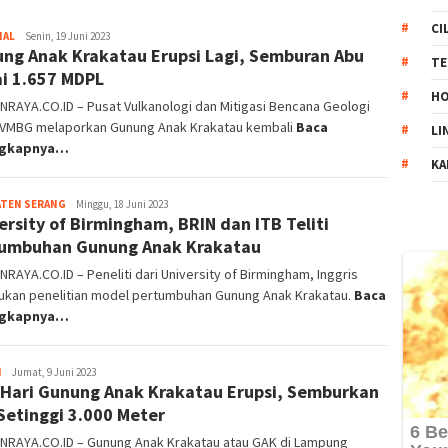
CI
NAL
Uri
Senin, 19 Juni 2023
ng Anak Krakatau Erupsi Lagi, Semburan Abu
Mashuri
TE
i 1.657 MDPL
HO
RAYA.CO.ID – Pusat Vulkanologi dan Mitigasi Bencana Geologi
PVMBG melaporkan Gunung Anak Krakatau kembali
Baca
LI
ngkapnya…
KA
ATEN SERANG
Rohmatullah
Minggu, 18 Juni 2023
ersity of Birmingham, BRIN dan ITB Teliti
Tanjung
umbuhan Gunung Anak Krakatau
RAYA.CO.ID – Peneliti dari University of Birmingham, Inggris
ukan penelitian model pertumbuhan Gunung Anak Krakatau.
Baca
ngkapnya…
H
Rohmatullah
Jumat, 9 Juni 2023
 Hari Gunung Anak Krakatau Erupsi, Semburkan
Tanjung
Setinggi 3.000 Meter
NRAYA.CO.ID – Gunung Anak Krakatau atau GAK di Lampung