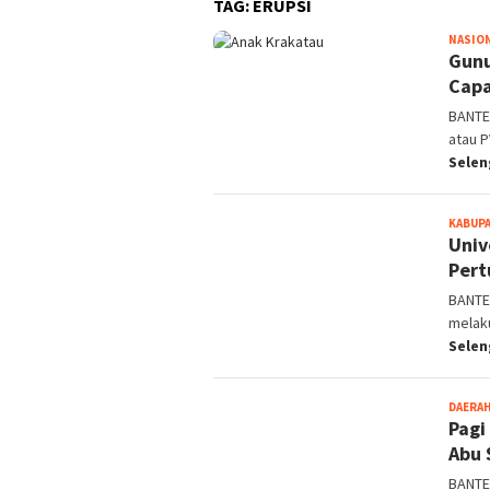
TAG:
ERUPSI
NASIO
Gunu
Capa
BANTEN
atau 
Sele
KABUP
Univ
Pert
BANTEN
melak
Sele
DAERA
Pagi
Abu 
BANTE