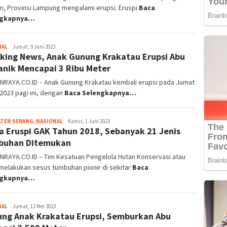
n, Provinsi Lampung mengalami erupsi. Eruspi
Baca
ngkapnya…
NAL
Darjat
Jumat, 9 Juni 2023
king News, Anak Gunung Krakatau Erupsi Abu
Nuryadin
anik Mencapai 3 Ribu Meter
NRAYA.CO.ID – Anak Gunung Krakatau kembali erupsi pada Jumat
 2023 pagi ini, dengan
Baca Selengkapnya…
ATEN SERANG
,
NASIONAL
Rohmatullah
Kamis, 1 Juni 2023
a Eruspi GAK Tahun 2018, Sebanyak 21 Jenis
Tanjung
buhan Ditemukan
NRAYA.CO.ID – Tim Kesatuan Pengelola Hutan Konservasi atau
melakukan sesus tumbuhan pionir di sekitar
Baca
ngkapnya…
NAL
Rohmatullah
Jumat, 12 Mei 2023
ng Anak Krakatau Erupsi, Semburkan Abu
Tanjung