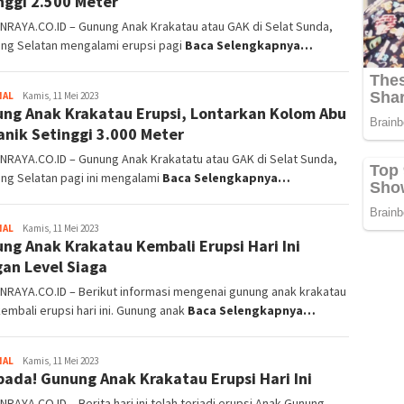
nggi 2.500 Meter
NRAYA.CO.ID – Gunung Anak Krakatau atau GAK di Selat Sunda,
ng Selatan mengalami erupsi pagi
Baca Selengkapnya…
NAL
Ahmad
Kamis, 11 Mei 2023
ng Anak Krakatau Erupsi, Lontarkan Kolom Abu
Haerudin
anik Setinggi 3.000 Meter
NRAYA.CO.ID – Gunung Anak Krakatatu atau GAK di Selat Sunda,
ng Selatan pagi ini mengalami
Baca Selengkapnya…
NAL
Iil
Kamis, 11 Mei 2023
ng Anak Krakatau Kembali Erupsi Hari Ini
Holilah
an Level Siaga
NRAYA.CO.ID – Berikut informasi mengenai gunung anak krakatau
embali erupsi hari ini. Gunung anak
Baca Selengkapnya…
NAL
Andika
Kamis, 11 Mei 2023
ada! Gunung Anak Krakatau Erupsi Hari Ini
Reza
Pragusti
RAYA.CO.ID – Berita hari ini telah terjadi erupsi Anak Gunung