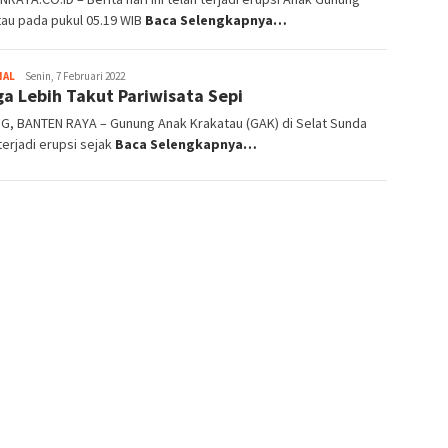
au pada pukul 05.19 WIB
Baca Selengkapnya…
NAL
Redaksi
Senin, 7 Februari 2022
a Lebih Takut Pariwisata Sepi
Banten
Raya
G, BANTEN RAYA – Gunung Anak Krakatau (GAK) di Selat Sunda
terjadi erupsi sejak
Baca Selengkapnya…