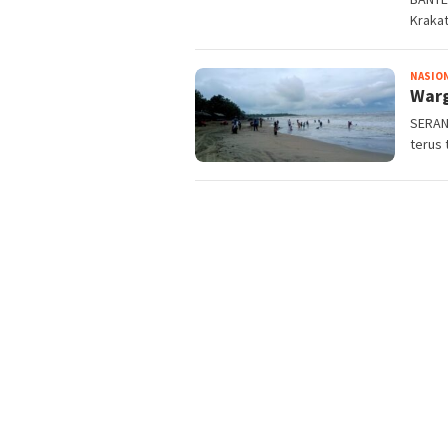
Krakat
NASIO
Warg
SERAN
terus 