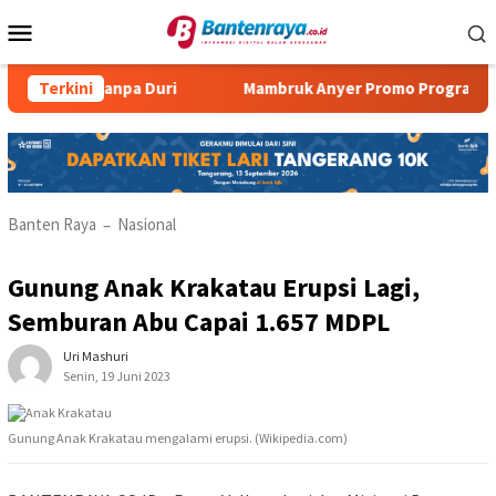
Loncat
Menu
ke
Mobile
konten
 Tanpa Duri
Terkini
Mambruk Anyer Promo Program Super Dad
Banten Raya
Nasional
–
Gunung Anak Krakatau Erupsi Lagi,
Semburan Abu Capai 1.657 MDPL
Uri Mashuri
Senin, 19 Juni 2023
Gunung Anak Krakatau mengalami erupsi. (Wikipedia.com)