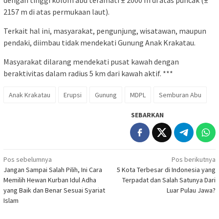
dengan tinggi kolom abu teramati ± 2000 m di atas puncak (±
2157 m di atas permukaan laut).
Terkait hal ini, masyarakat, pengunjung, wisatawan, maupun
pendaki, diimbau tidak mendekati Gunung Anak Krakatau.
Masyarakat dilarang mendekati pusat kawah dengan
beraktivitas dalam radius 5 km dari kawah aktif. ***
Anak Krakatau
Erupsi
Gunung
MDPL
Semburan Abu
SEBARKAN
Navigasi
Pos sebelumnya
Pos berikutnya
Jangan Sampai Salah Pilih, Ini Cara
5 Kota Terbesar di Indonesia yang
pos
Memilih Hewan Kurban Idul Adha
Terpadat dan Salah Satunya Dari
yang Baik dan Benar Sesuai Syariat
Luar Pulau Jawa?
Islam