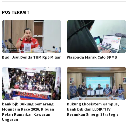
POS TERKAIT
Budi Usul Denda THM Rp5 Miliar
Waspada Marak Calo SPMB
bank bjb Dukung Semarang
Dukung Ekosistem Kampus,
Mountain Race 2026, Ribuan
bank bjb dan LLDIKTI IV
Pelari Ramaikan Kawasan
Resmikan Sinergi Strategis
Ungaran