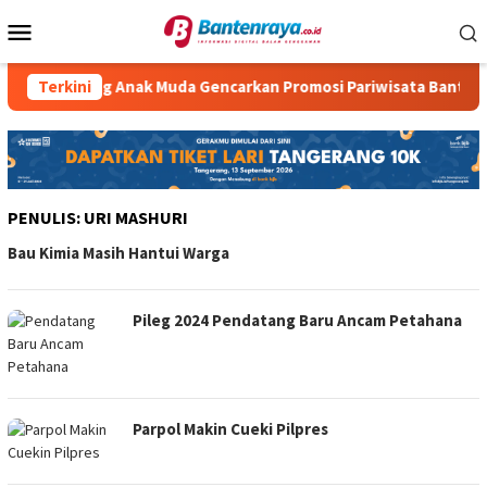
Loncat
Menu
ke
Mobile
konten
 Dorong Anak Muda Gencarkan Promosi Pariwisata Banten
Terkini
PENULIS:
URI MASHURI
Bau Kimia Masih Hantui Warga
Pileg 2024 Pendatang Baru Ancam Petahana
Parpol Makin Cueki Pilpres