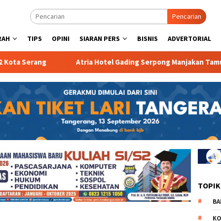
Pencarian
RAH
TIPS
OPINI
SIARAN PERS
BISNIS
ADVERTORIAL
Serang
Atria Hotel Gading Serpong Manjakan Tamu denga
TOPIK
BA
KO