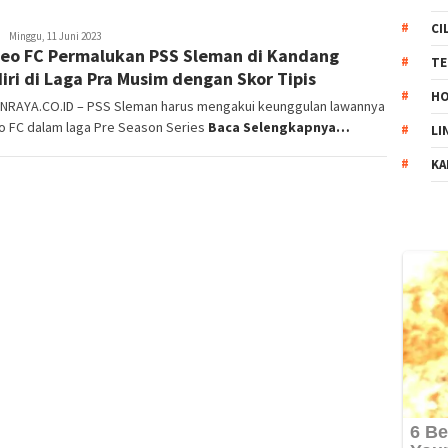
CI
D
Minggu, 11 Juni 2023
eo FC Permalukan PSS Sleman di Kandang
Ary
TE
Prasyetyo
iri di Laga Pra Musim dengan Skor Tipis
HO
NRAYA.CO.ID – PSS Sleman harus mengakui keunggulan lawannya
o FC dalam laga Pre Season Series
Baca Selengkapnya…
LI
KA