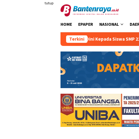
Loncat
tutup
ke
konten
HOME
EPAPER
NASIONAL
DAE
Keselamatan Berkendara Sejak Dini Kepada Siswa SMP 22 Kota 
Terkini