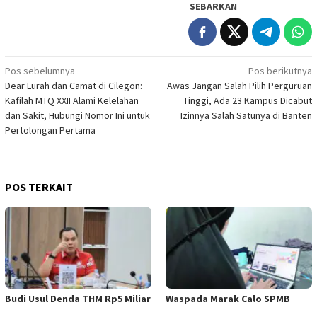
SEBARKAN
Navigasi
Pos sebelumnya
Pos berikutnya
Dear Lurah dan Camat di Cilegon:
Awas Jangan Salah Pilih Perguruan
pos
Kafilah MTQ XXII Alami Kelelahan
Tinggi, Ada 23 Kampus Dicabut
dan Sakit, Hubungi Nomor Ini untuk
Izinnya Salah Satunya di Banten
Pertolongan Pertama
POS TERKAIT
Budi Usul Denda THM Rp5 Miliar
Waspada Marak Calo SPMB