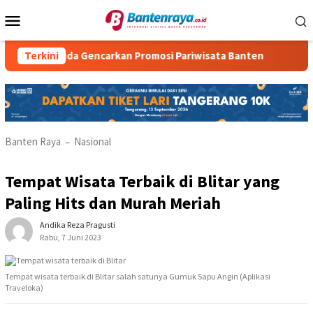
Loncat
Menu
ke
Mobile
konten
Muda Gencarkan Promosi Pariwisata Banten
Terkini
KKM Kelompo
Banten Raya
Nasional
–
Tempat Wisata Terbaik di Blitar yang
Paling Hits dan Murah Meriah
Andika Reza Pragusti
Rabu, 7 Juni 2023
Tempat wisata terbaik di Blitar salah satunya Gumuk Sapu Angin (Aplikasi
Traveloka)